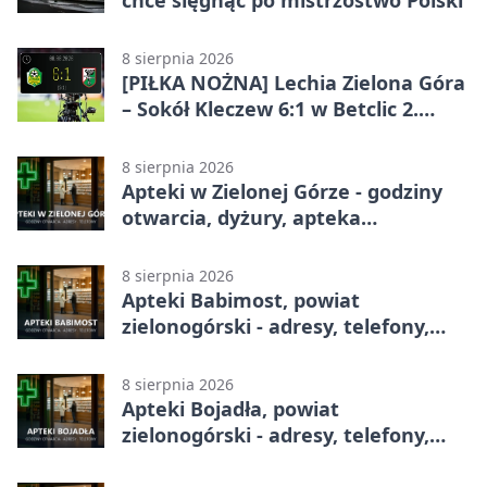
chce sięgnąć po mistrzostwo Polski
8 sierpnia 2026
[PIŁKA NOŻNA] Lechia Zielona Góra
– Sokół Kleczew 6:1 w Betclic 2.
lidze. Po przerwie gospodarze
urządzili sobie festiwal strzelecki
8 sierpnia 2026
Apteki w Zielonej Górze - godziny
otwarcia, dyżury, apteka
całodobowa
8 sierpnia 2026
Apteki Babimost, powiat
zielonogórski - adresy, telefony,
godziny otwarcia
8 sierpnia 2026
Apteki Bojadła, powiat
zielonogórski - adresy, telefony,
godziny otwarcia