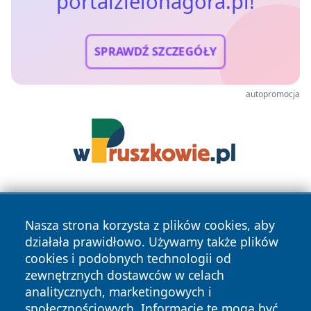
portalzielonagora.pl!
SPRAWDŹ SZCZEGÓŁY
autopromocja
Nasza strona korzysta z plików cookies, aby
działała prawidłowo. Używamy także plików
cookies i podobnych technologii od
zewnętrznych dostawców w celach
Copyright © 2026 portalzielonagora.pl Wszystkie prawa
analitycznych, marketingowych i
zastrzeżone.
społecznościowych. Informacje te mogą być