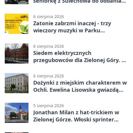
seniorkę z Sulechowa do oddania
22 tys. zł
6 sierpnia 2026
Zatonie zabrzmi inaczej - trzy
wieczory muzyki w Parku
Książęcym
6 sierpnia 2026
Siedem elektrycznych
przegubowców dla Zielonej Góry. To
dopiero początek
6 sierpnia 2026
Dożynki z miejskim charakterem w
Ochli. Ewelina Lisowska gwiazdą
wydarzenia
5 sierpnia 2026
Jonathan Milan z hat-trickiem w
Zielonej Górze. Włoski sprinter
znów był pierwszy