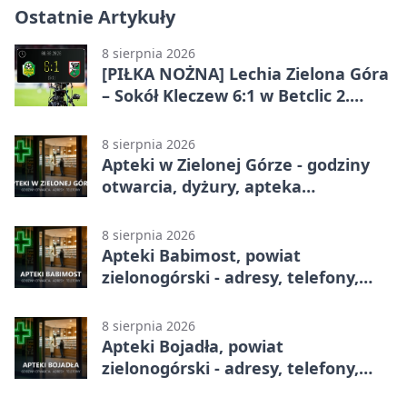
Ostatnie Artykuły
8 sierpnia 2026
[PIŁKA NOŻNA] Lechia Zielona Góra
– Sokół Kleczew 6:1 w Betclic 2.
lidze. Po przerwie gospodarze
urządzili sobie festiwal strzelecki
8 sierpnia 2026
Apteki w Zielonej Górze - godziny
otwarcia, dyżury, apteka
całodobowa
8 sierpnia 2026
Apteki Babimost, powiat
zielonogórski - adresy, telefony,
godziny otwarcia
8 sierpnia 2026
Apteki Bojadła, powiat
zielonogórski - adresy, telefony,
godziny otwarcia