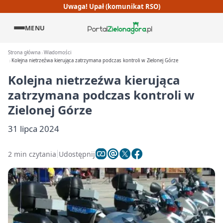
Uwaga! Upał (komunikat RSO)
MENU
Strona główna
Wiadomości
Kolejna nietrzeźwa kierująca zatrzymana podczas kontroli w Zielonej Górze
Kolejna nietrzeźwa kierująca
zatrzymana podczas kontroli w
Zielonej Górze
31 lipca 2024
2 min czytania
Udostępnij