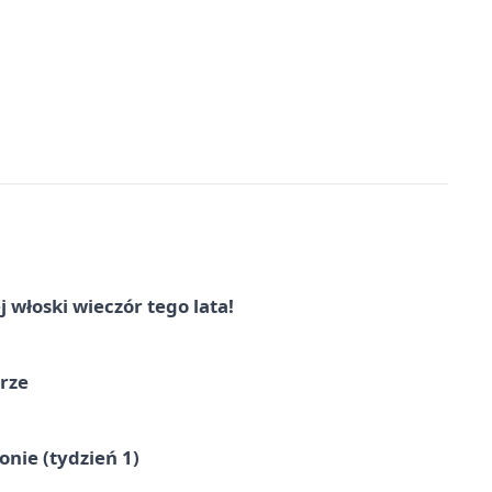
włoski wieczór tego lata!
órze
nie (tydzień 1)