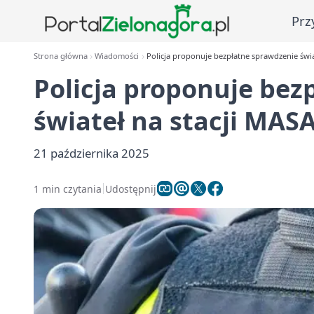
Prz
Strona główna
Wiadomości
Policja proponuje bezpłatne sprawdzenie świa
Policja proponuje bez
świateł na stacji MAS
21 października 2025
1 min czytania
Udostępnij