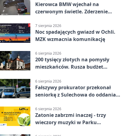
Kierowca BMW wjechał na
czerwonym świetle. Zderzenie
nagrały kamery
7 sierpnia 2026
Noc spadających gwiazd w Ochli.
MZK wzmacnia komunikację
6 sierpnia 2026
200 tysięcy złotych na pomysły
mieszkańców. Rusza budżet
obywatelski
6 sierpnia 2026
Fałszywy prokurator przekonał
seniorkę z Sulechowa do oddania
22 tys. zł
6 sierpnia 2026
Zatonie zabrzmi inaczej - trzy
wieczory muzyki w Parku
Książęcym