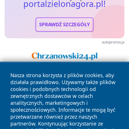
portalzielonagora.pl!
SPRAWDŹ SZCZEGÓŁY
autopromocja
Nasza strona korzysta z plików cookies, aby
działała prawidłowo. Używamy także plików
cookies i podobnych technologii od
zewnętrznych dostawców w celach
analitycznych, marketingowych i
Copyright © 2026 portalzielonagora.pl Wszystkie prawa
społecznościowych. Informacje te mogą być
zastrzeżone.
przetwarzane również przez naszych
partnerów. Kontynuując korzystanie ze