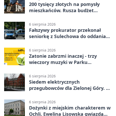
200 tysięcy złotych na pomysły
mieszkańców. Rusza budżet
obywatelski
6 sierpnia 2026
Fałszywy prokurator przekonał
seniorkę z Sulechowa do oddania
22 tys. zł
6 sierpnia 2026
Zatonie zabrzmi inaczej - trzy
wieczory muzyki w Parku
Książęcym
6 sierpnia 2026
Siedem elektrycznych
przegubowców dla Zielonej Góry. To
dopiero początek
6 sierpnia 2026
Dożynki z miejskim charakterem w
Ochli. Ewelina Lisowska gwiazdą