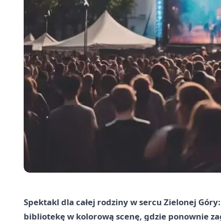
Spektakl dla całej rodziny w sercu Zielonej Góry:
bibliotekę w kolorową scenę, gdzie ponownie zag