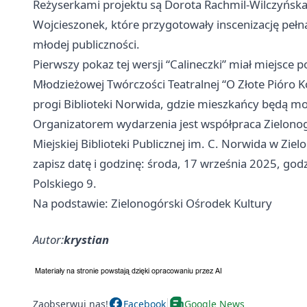
Reżyserkami projektu są Dorota Rachmil-Wilczyńska
Wojcieszonek, które przygotowały inscenizację peł
młodej publiczności.
Pierwszy pokaz tej wersji “Calineczki” miał miejsce p
Młodzieżowej Twórczości Teatralnej “O Złote Pióro K
progi Biblioteki Norwida, gdzie mieszkańcy będą mo
Organizatorem wydarzenia jest współpraca Zielonog
Miejskiej Biblioteki Publicznej im. C. Norwida w Zielo
zapisz datę i godzinę: środa, 17 września 2025, godz
Polskiego 9.
Na podstawie: Zielonogórski Ośrodek Kultury
Autor:
krystian
Zaobserwuj nas!
Facebook
Google News