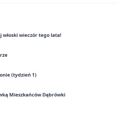
włoski wieczór tego lata!
órze
nie (tydzień 1)
rywką Mieszkańców Dąbrówki