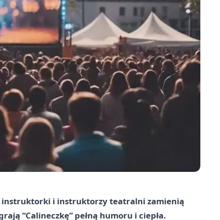
 instruktorki i instruktorzy teatralni zamienią
rają “Calineczkę” pełną humoru i ciepła.