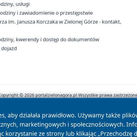
dziny, usługi
odziny i zawiadomienie o przestępstwie
a im. Janusza Korczaka w Zielonej Górze - kontakt,
odziny, kwerendy i dostęp do dokumentów
i dojazd
Copyright © 2026 portalzielonagora.pl Wszystkie prawa zastrzeżone
es, aby działała prawidłowo. Używamy także plik
News
Autorzy
Polityka Prywatności
Polityka Cookie
cznych, marketingowych i społecznościowych. Inf
 korzystanie ze strony lub klikając „Przechodzę 