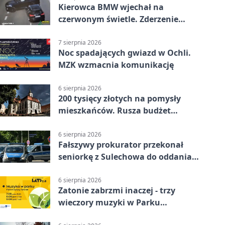
Kierowca BMW wjechał na
czerwonym świetle. Zderzenie
nagrały kamery
7 sierpnia 2026
Noc spadających gwiazd w Ochli.
MZK wzmacnia komunikację
6 sierpnia 2026
200 tysięcy złotych na pomysły
mieszkańców. Rusza budżet
obywatelski
6 sierpnia 2026
Fałszywy prokurator przekonał
seniorkę z Sulechowa do oddania
22 tys. zł
6 sierpnia 2026
Zatonie zabrzmi inaczej - trzy
wieczory muzyki w Parku
Książęcym