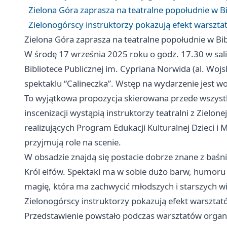
Zielona Góra zaprasza na teatralne popołudnie w B
Zielonogórscy instruktorzy pokazują efekt warszta
Zielona Góra zaprasza na teatralne popołudnie w Bi
W środę 17 września 2025 roku o godz. 17.30 w sali
Bibliotece Publicznej im. Cypriana Norwida (al. Wojs
spektaklu “Calineczka”. Wstęp na wydarzenie jest wo
To wyjątkowa propozycja skierowana przede wszyst
inscenizacji wystąpią instruktorzy teatralni z Zielon
realizujących Program Edukacji Kulturalnej Dzieci i 
przyjmują role na scenie.
W obsadzie znajdą się postacie dobrze znane z baśni:
Król elfów. Spektakl ma w sobie dużo barw, humoru i
magię, która ma zachwycić młodszych i starszych w
Zielonogórscy instruktorzy pokazują efekt warsztat
Przedstawienie powstało podczas warsztatów organ