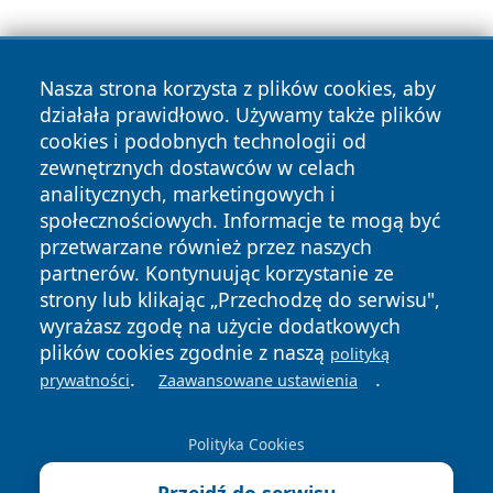
Nasza strona korzysta z plików cookies, aby
działała prawidłowo. Używamy także plików
cookies i podobnych technologii od
zewnętrznych dostawców w celach
Copyright © 2026 portalzielonagora.pl Wszystkie prawa
analitycznych, marketingowych i
zastrzeżone.
społecznościowych. Informacje te mogą być
przetwarzane również przez naszych
partnerów. Kontynuując korzystanie ze
Polityka
Polityka
News
Autorzy
strony lub klikając „Przechodzę do serwisu",
Prywatności
Cookies
wyrażasz zgodę na użycie dodatkowych
plików cookies zgodnie z naszą
polityką
.
.
prywatności
Zaawansowane ustawienia
Polityka Cookies