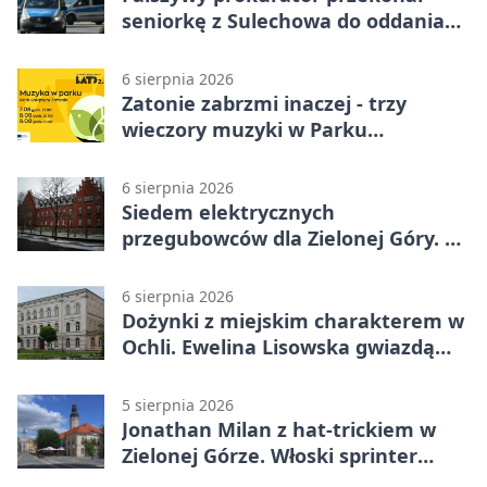
seniorkę z Sulechowa do oddania
22 tys. zł
6 sierpnia 2026
Zatonie zabrzmi inaczej - trzy
wieczory muzyki w Parku
Książęcym
6 sierpnia 2026
Siedem elektrycznych
przegubowców dla Zielonej Góry. To
dopiero początek
6 sierpnia 2026
Dożynki z miejskim charakterem w
Ochli. Ewelina Lisowska gwiazdą
wydarzenia
5 sierpnia 2026
Jonathan Milan z hat-trickiem w
Zielonej Górze. Włoski sprinter
znów był pierwszy