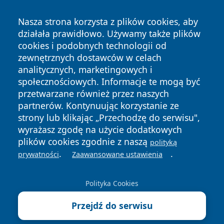
Nasza strona korzysta z plików cookies, aby
działała prawidłowo. Używamy także plików
cookies i podobnych technologii od
zewnętrznych dostawców w celach
Copyright © 2026 portalzielonagora.pl Wszystkie prawa
analitycznych, marketingowych i
zastrzeżone.
społecznościowych. Informacje te mogą być
przetwarzane również przez naszych
partnerów. Kontynuując korzystanie ze
Polityka
Polityka
News
Autorzy
strony lub klikając „Przechodzę do serwisu",
Prywatności
Cookies
wyrażasz zgodę na użycie dodatkowych
plików cookies zgodnie z naszą
polityką
.
.
prywatności
Zaawansowane ustawienia
Polityka Cookies
Przejdź do serwisu