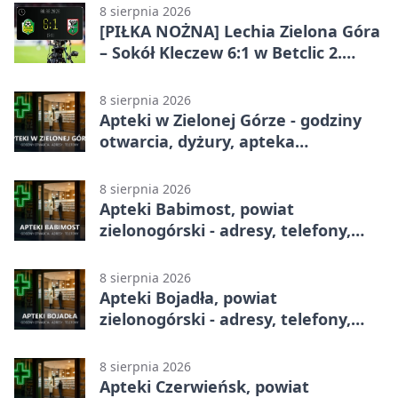
8 sierpnia 2026
[PIŁKA NOŻNA] Lechia Zielona Góra
– Sokół Kleczew 6:1 w Betclic 2.
lidze. Po przerwie gospodarze
urządzili sobie festiwal strzelecki
8 sierpnia 2026
Apteki w Zielonej Górze - godziny
otwarcia, dyżury, apteka
całodobowa
8 sierpnia 2026
Apteki Babimost, powiat
zielonogórski - adresy, telefony,
godziny otwarcia
8 sierpnia 2026
Apteki Bojadła, powiat
zielonogórski - adresy, telefony,
godziny otwarcia
8 sierpnia 2026
Apteki Czerwieńsk, powiat