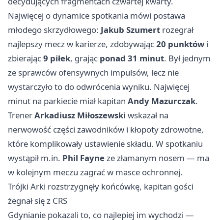
decydujących fragmentach czwartej kwarty.
Najwięcej o dynamice spotkania mówi postawa
młodego skrzydłowego:
Jakub Szumert
rozegrał
najlepszy mecz w karierze, zdobywając
20 punktów
i
zbierając
9 piłek
, grając
ponad 31 minut
. Był jednym
ze sprawców ofensywnych impulsów, lecz nie
wystarczyło to do odwrócenia wyniku. Najwięcej
minut na parkiecie miał kapitan
Andy Mazurczak
.
Trener
Arkadiusz Miłoszewski
wskazał na
nerwowość części zawodników i kłopoty zdrowotne,
które komplikowały ustawienie składu. W spotkaniu
wystąpił m.in.
Phil Fayne
ze złamanym nosem — ma
w kolejnym meczu zagrać w masce ochronnej.
Trójki Arki rozstrzygnęły końcówkę, kapitan gości
żegnał się z CRS
Gdynianie pokazali to, co najlepiej im wychodzi —