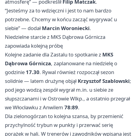
atmosferę” — podkreślił
Filip Matczak
.
“Jesteśmy za to wdzięczni i jest to nam bardzo
potrzebne. Chcemy w końcu zacząć wygrywać u
siebie” — dodał
Marcin Woroniecki
.
Niedzielne starcie z MKS Dąbrowa Górnicza
zapowiada kolejną próbę
Kolejne zadanie dla Zastalu to spotkanie z
MKS
Dąbrowa Górnicza
, zaplanowane na niedzielę o
godzinie
17.30
. Rywal również rozpoczął sezon
solidnie — latem drużynę objął
Krzysztof Szablowski
;
pod jego wodzą zespół wygrał m.in. u siebie ze
słupszczanami i w Ostrowie Wlkp., a ostatnio przegrał
we Włocławku z Anwilem
78:89
.
Dla zielonogórzan to kolejna szansa, by przemienić
przychylność trybun w punkty i przerwać serię
porażek w hali. W trenerów i zawodników wpisana jest