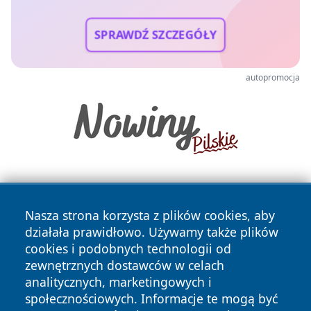
SPRAWDŹ SZCZEGÓŁY
autopromocja
Nasza strona korzysta z plików cookies, aby
działała prawidłowo. Używamy także plików
cookies i podobnych technologii od
zewnętrznych dostawców w celach
Copyright © 2026 portalzielonagora.pl Wszystkie prawa
analitycznych, marketingowych i
zastrzeżone.
społecznościowych. Informacje te mogą być