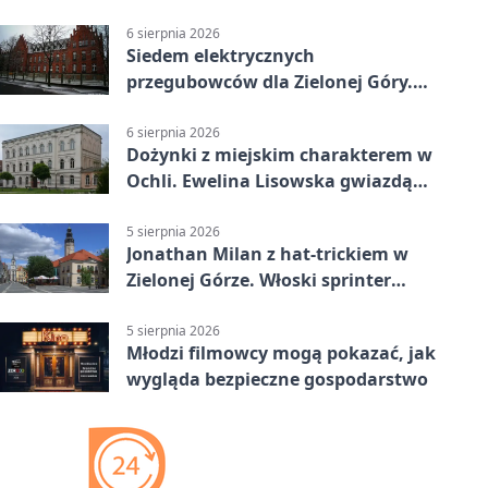
Książęcym
6 sierpnia 2026
Siedem elektrycznych
przegubowców dla Zielonej Góry.
To dopiero początek
6 sierpnia 2026
Dożynki z miejskim charakterem w
Ochli. Ewelina Lisowska gwiazdą
wydarzenia
5 sierpnia 2026
Jonathan Milan z hat-trickiem w
Zielonej Górze. Włoski sprinter
znów był pierwszy
5 sierpnia 2026
Młodzi filmowcy mogą pokazać, jak
wygląda bezpieczne gospodarstwo