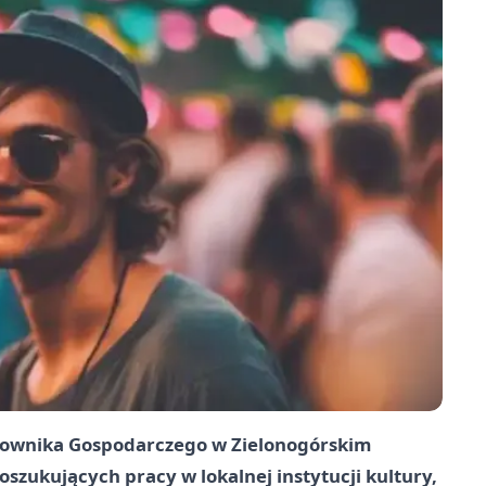
acownika Gospodarczego w Zielonogórskim
oszukujących pracy w lokalnej instytucji kultury,