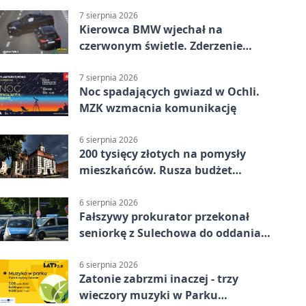
7 sierpnia 2026
Kierowca BMW wjechał na
czerwonym świetle. Zderzenie
nagrały kamery
7 sierpnia 2026
Noc spadających gwiazd w Ochli.
MZK wzmacnia komunikację
6 sierpnia 2026
200 tysięcy złotych na pomysły
mieszkańców. Rusza budżet
obywatelski
6 sierpnia 2026
Fałszywy prokurator przekonał
seniorkę z Sulechowa do oddania
22 tys. zł
6 sierpnia 2026
Zatonie zabrzmi inaczej - trzy
wieczory muzyki w Parku