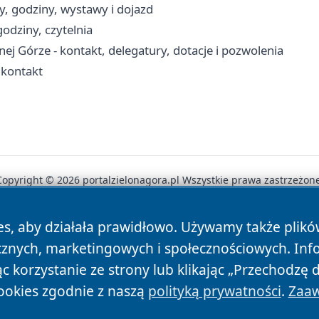
y, godziny, wystawy i dojazd
odziny, czytelnia
 Górze - kontakt, delegatury, dotacje i pozwolenia
 kontakt
Copyright © 2026 portalzielonagora.pl Wszystkie prawa zastrzeżone
es, aby działała prawidłowo. Używamy także plik
News
Autorzy
Polityka Prywatności
Polityka Cookie
cznych, marketingowych i społecznościowych. Inf
 korzystanie ze strony lub klikając „Przechodzę 
ookies zgodnie z naszą
polityką prywatności
.
Zaaw