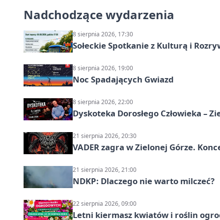
Nadchodzące wydarzenia
8 sierpnia 2026, 17:30
Sołeckie Spotkanie z Kulturą i Roz
8 sierpnia 2026, 19:00
Noc Spadających Gwiazd
8 sierpnia 2026, 22:00
Dyskoteka Dorosłego Człowieka – Zi
21 sierpnia 2026, 20:30
VADER zagra w Zielonej Górze. Konc
21 sierpnia 2026, 21:00
NDKP: Dlaczego nie warto milczeć?
22 sierpnia 2026, 09:00
Letni kiermasz kwiatów i roślin ogr