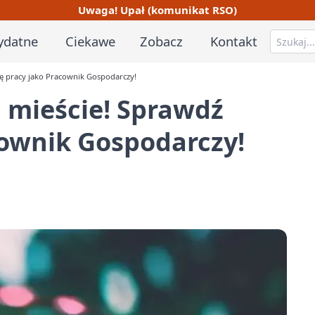
Uwaga! Upał (komunikat RSO)
ydatne
Ciekawe
Zobacz
Kontakt
ę pracy jako Pracownik Gospodarczy!
 mieście! Sprawdź
cownik Gospodarczy!