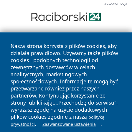
autopromocja
Nasza strona korzysta z plików cookies, aby
działała prawidłowo. Używamy także plików
cookies i podobnych technologii od
zewnętrznych dostawców w celach
Copyright © 2026 portalzielonagora.pl Wszystkie prawa
analitycznych, marketingowych i
zastrzeżone.
społecznościowych. Informacje te mogą być
przetwarzane również przez naszych
partnerów. Kontynuując korzystanie ze
Polityka
Polityka
News
Autorzy
strony lub klikając „Przechodzę do serwisu",
Prywatności
Cookies
wyrażasz zgodę na użycie dodatkowych
plików cookies zgodnie z naszą
polityką
.
.
prywatności
Zaawansowane ustawienia