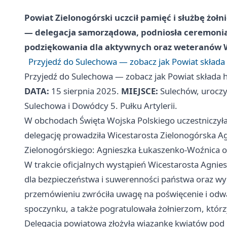
Powiat Zielonogórski uczcił pamięć i służbę żoł
— delegacja samorządowa, podniosła ceremonia
podziękowania dla aktywnych oraz weteranów W
Przyjedź do Sulechowa — zobacz jak Powiat składa
Przyjedź do Sulechowa — zobacz jak Powiat składa 
DATA:
15 sierpnia 2025.
MIEJSCE:
Sulechów, uroczy
Sulechowa i Dowódcy 5. Pułku Artylerii.
W obchodach Święta Wojska Polskiego uczestniczyła
delegację prowadziła Wicestarosta Zielonogórska Ag
Zielonogórskiego: Agnieszka Łukaszenko-Woźnica o
W trakcie oficjalnych wystąpień Wicestarosta Agnies
dla bezpieczeństwa i suwerenności państwa oraz wy
przemówieniu zwróciła uwagę na poświęcenie i odwa
spoczynku, a także pogratulowała żołnierzom, którz
Delegacja powiatowa złożyła wiązankę kwiatów pod