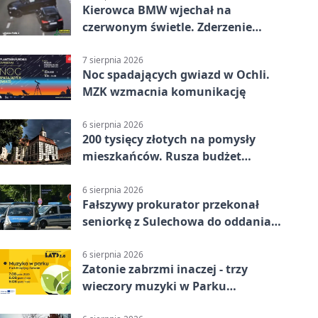
Kierowca BMW wjechał na
czerwonym świetle. Zderzenie
nagrały kamery
7 sierpnia 2026
Noc spadających gwiazd w Ochli.
MZK wzmacnia komunikację
6 sierpnia 2026
200 tysięcy złotych na pomysły
mieszkańców. Rusza budżet
obywatelski
6 sierpnia 2026
Fałszywy prokurator przekonał
seniorkę z Sulechowa do oddania
22 tys. zł
6 sierpnia 2026
Zatonie zabrzmi inaczej - trzy
wieczory muzyki w Parku
Książęcym