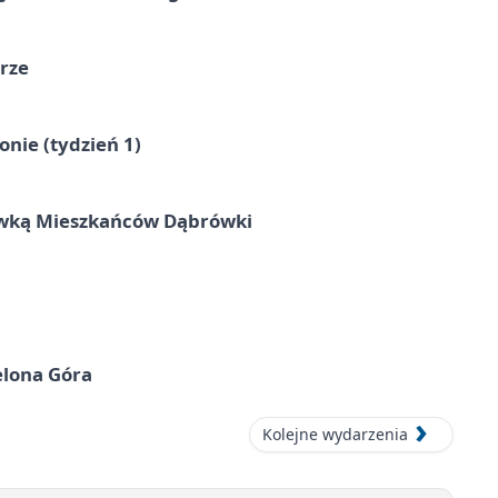
órze
nie (tydzień 1)
rywką Mieszkańców Dąbrówki
elona Góra
Kolejne wydarzenia