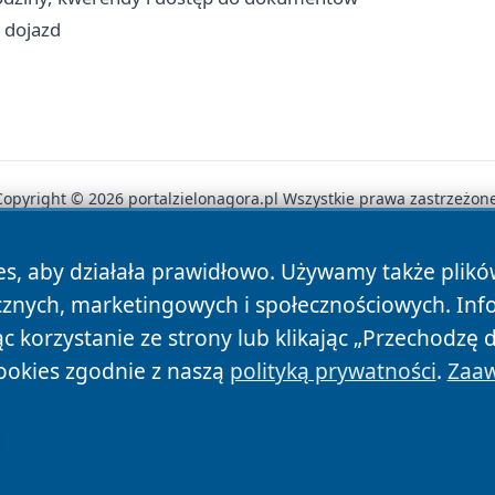
i dojazd
Copyright © 2026 portalzielonagora.pl Wszystkie prawa zastrzeżone
es, aby działała prawidłowo. Używamy także plik
News
Autorzy
Polityka Prywatności
Polityka Cookie
cznych, marketingowych i społecznościowych. Inf
 korzystanie ze strony lub klikając „Przechodzę 
ookies zgodnie z naszą
polityką prywatności
.
Zaaw