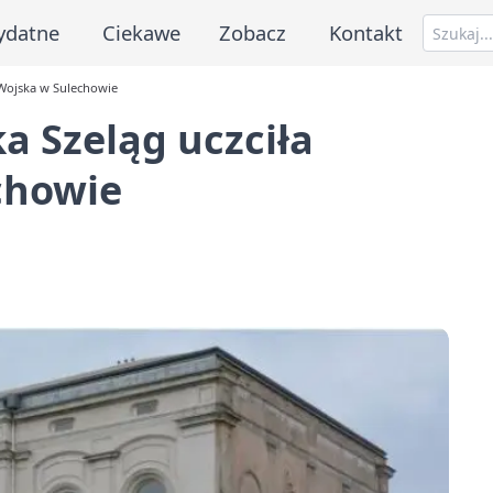
ydatne
Ciekawe
Zobacz
Kontakt
 Wojska w Sulechowie
a Szeląg uczciła
chowie