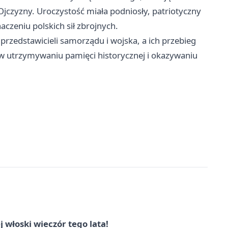
 Ojczyzny. Uroczystość miała podniosły, patriotyczny
czeniu polskich sił zbrojnych.
zedstawicieli samorządu i wojska, a ich przebieg
ą w utrzymywaniu pamięci historycznej i okazywaniu
włoski wieczór tego lata!