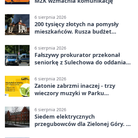
MZK wzmacnia komunikację
6 sierpnia 2026
200 tysięcy złotych na pomysły
mieszkańców. Rusza budżet
obywatelski
6 sierpnia 2026
Fałszywy prokurator przekonał
seniorkę z Sulechowa do oddania
22 tys. zł
6 sierpnia 2026
Zatonie zabrzmi inaczej - trzy
wieczory muzyki w Parku
Książęcym
6 sierpnia 2026
Siedem elektrycznych
przegubowców dla Zielonej Góry. To
dopiero początek