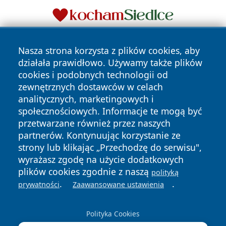
Nasza strona korzysta z plików cookies, aby
działała prawidłowo. Używamy także plików
cookies i podobnych technologii od
zewnętrznych dostawców w celach
analitycznych, marketingowych i
Copyright © 2026 portalzielonagora.pl Wszystkie prawa
społecznościowych. Informacje te mogą być
zastrzeżone.
przetwarzane również przez naszych
partnerów. Kontynuując korzystanie ze
strony lub klikając „Przechodzę do serwisu",
Polityka
Polityka
News
Autorzy
wyrażasz zgodę na użycie dodatkowych
Prywatności
Cookies
plików cookies zgodnie z naszą
polityką
.
.
prywatności
Zaawansowane ustawienia
Polityka Cookies