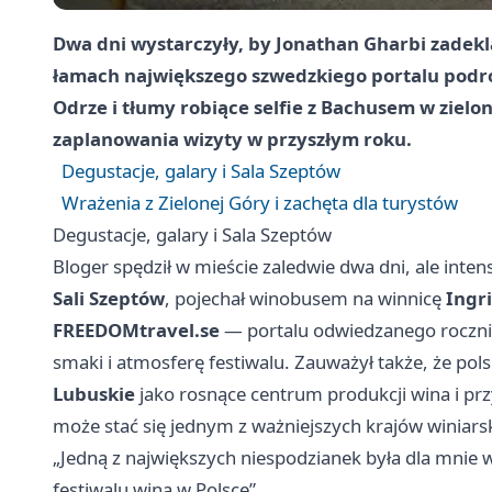
Dwa dni wystarczyły, by
Jonathan Gharbi
zadekl
łamach największego szwedzkiego portalu podróż
Odrze i tłumy robiące selfie z Bachusem w ziel
zaplanowania wizyty w przyszłym roku.
Degustacje, galary i Sala Szeptów
Wrażenia z Zielonej Góry i zachęta dla turystów
Degustacje, galary i Sala Szeptów
Bloger spędził w mieście zaledwie dwa dni, ale inte
Sali Szeptów
, pojechał winobusem na winnicę
Ingr
FREEDOMtravel.se
— portalu odwiedzanego roczni
smaki i atmosferę festiwalu. Zauważył także, że pols
Lubuskie
jako rosnące centrum produkcji wina i pr
może stać się jednym z ważniejszych krajów winiars
„Jedną z największych niespodzianek była dla mnie 
festiwalu wina w Polsce”