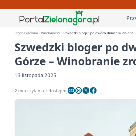
Prz
Strona główna
Wiadomości
Szwedzki bloger po dwóch dniach w Zielonej 
Szwedzki bloger po dw
Górze – Winobranie zr
13 listopada 2025
2 min czytania
Udostępnij