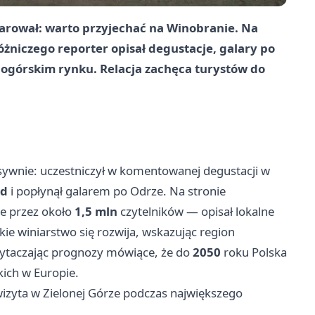
arował: warto przyjechać na Winobranie. Na
niczego reporter opisał degustacje, galary po
onogórskim rynku. Relacja zachęca turystów do
nsywnie: uczestniczył w komentowanej degustacji w
id
i popłynął galarem po Odrze. Na stronie
e przez około
1,5 mln
czytelników — opisał lokalne
kie winiarstwo się rozwija, wskazując region
zytaczając prognozy mówiące, że do
2050
roku Polska
kich w Europie.
wizyta w Zielonej Górze podczas największego