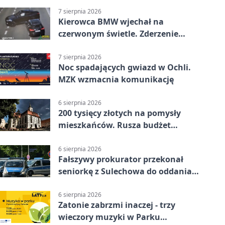
7 sierpnia 2026
Kierowca BMW wjechał na
czerwonym świetle. Zderzenie
nagrały kamery
7 sierpnia 2026
Noc spadających gwiazd w Ochli.
MZK wzmacnia komunikację
6 sierpnia 2026
200 tysięcy złotych na pomysły
mieszkańców. Rusza budżet
obywatelski
6 sierpnia 2026
Fałszywy prokurator przekonał
seniorkę z Sulechowa do oddania
22 tys. zł
6 sierpnia 2026
Zatonie zabrzmi inaczej - trzy
wieczory muzyki w Parku