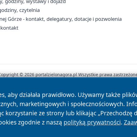
y, godziny, wystawy i dojazd
odziny, czytelnia
 Górze - kontakt, delegatury, dotacje i pozwolenia
 kontakt
Copyright © 2026 portalzielonagora.pl Wszystkie prawa zastrzeżone
es, aby działała prawidłowo. Używamy także plik
News
Autorzy
Polityka Prywatności
Polityka Cookie
cznych, marketingowych i społecznościowych. Inf
 korzystanie ze strony lub klikając „Przechodzę 
ookies zgodnie z naszą
polityką prywatności
.
Zaaw