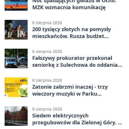
Noc spadających gwiazd w Ochli.
MZK wzmacnia komunikację
6 sierpnia 2026
200 tysięcy złotych na pomysły
mieszkańców. Rusza budżet
obywatelski
6 sierpnia 2026
Fałszywy prokurator przekonał
seniorkę z Sulechowa do oddania
22 tys. zł
6 sierpnia 2026
Zatonie zabrzmi inaczej - trzy
wieczory muzyki w Parku
Książęcym
6 sierpnia 2026
Siedem elektrycznych
przegubowców dla Zielonej Góry. To