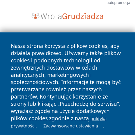
autopromocja
Nasza strona korzysta z plików cookies, aby
działała prawidłowo. Używamy także plików
cookies i podobnych technologii od
zewnętrznych dostawców w celach
Copyright © 2026 portalzielonagora.pl Wszystkie prawa
analitycznych, marketingowych i
zastrzeżone.
społecznościowych. Informacje te mogą być
przetwarzane również przez naszych
partnerów. Kontynuując korzystanie ze
Polityka
Polityka
News
Autorzy
strony lub klikając „Przechodzę do serwisu",
Prywatności
Cookies
wyrażasz zgodę na użycie dodatkowych
plików cookies zgodnie z naszą
polityką
.
.
prywatności
Zaawansowane ustawienia