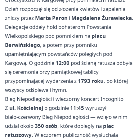
Dzień rozpoczął się od złożenia kwiatów i zapalenia
zniczy przez
Marta Paron
i
Magdalena Żurawiecka
.
Delegacje oddały hołd bohaterom Powstania
Wielkopolskiego pod pomnikiem na
placu
Berwińskiego
, a potem przy pomniku
upamiętniającym powstańców poległych pod
Kargową. O godzinie
12:00
pod ścianą ratusza odbyła
się ceremonia przy pamiątkowej tablicy
przypominającej wydarzenia z
1793 roku
, po której
wszyscy odśpiewali hymn.
Bieg Niepodległości i wieczorny koncert Incognito
Z
ul. Kościelnej
o godzinie
11:45
wyruszył
biało‑czerwony Bieg Niepodległości — wzięło w nim
udział około
350 osób
, które dobiegły na
plac
ratuszowy
. Wieczorem publiczność wysłuchała