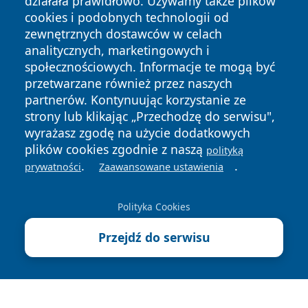
działała prawidłowo. Używamy także plików
cookies i podobnych technologii od
zewnętrznych dostawców w celach
analitycznych, marketingowych i
społecznościowych. Informacje te mogą być
Copyright © 2026 portalzielonagora.pl Wszystkie prawa
przetwarzane również przez naszych
zastrzeżone.
partnerów. Kontynuując korzystanie ze
strony lub klikając „Przechodzę do serwisu",
wyrażasz zgodę na użycie dodatkowych
Polityka
Polityka
News
Autorzy
plików cookies zgodnie z naszą
Prywatności
Cookies
polityką
.
.
prywatności
Zaawansowane ustawienia
Polityka Cookies
Przejdź do serwisu