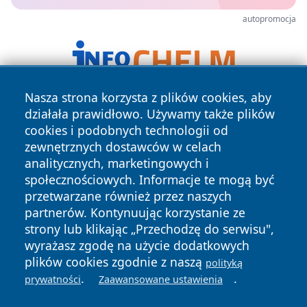
autopromocja
Nasza strona korzysta z plików cookies, aby
działała prawidłowo. Używamy także plików
cookies i podobnych technologii od
zewnętrznych dostawców w celach
analitycznych, marketingowych i
społecznościowych. Informacje te mogą być
Copyright © 2026 portalzielonagora.pl Wszystkie prawa
przetwarzane również przez naszych
zastrzeżone.
partnerów. Kontynuując korzystanie ze
strony lub klikając „Przechodzę do serwisu",
wyrażasz zgodę na użycie dodatkowych
Polityka
Polityka
News
Autorzy
plików cookies zgodnie z naszą
polityką
Prywatności
Cookies
.
.
prywatności
Zaawansowane ustawienia