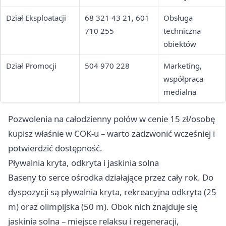
Dział Eksploatacji
68 321 43 21, 601
Obsługa
710 255
techniczna
obiektów
Dział Promocji
504 970 228
Marketing,
współpraca
medialna
Pozwolenia na całodzienny połów w cenie 15 zł/osobę
kupisz właśnie w COK-u – warto zadzwonić wcześniej i
potwierdzić dostępność.
Pływalnia kryta, odkryta i jaskinia solna
Baseny to serce ośrodka działające przez cały rok. Do
dyspozycji są pływalnia kryta, rekreacyjna odkryta (25
m) oraz olimpijska (50 m). Obok nich znajduje się
jaskinia solna – miejsce relaksu i regeneracji,