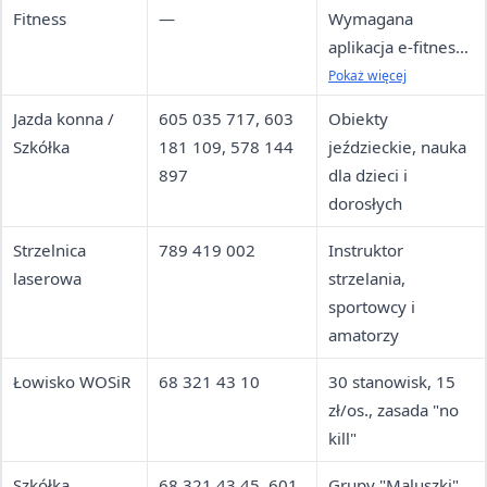
Fitness
—
Wymagana
aplikacja e-fitness;
bezpłatna
Pokaż więcej
rezygnacja do 2h
Jazda konna /
605 035 717, 603
Obiekty
przed zajęciami
Szkółka
181 109, 578 144
jeździeckie, nauka
897
dla dzieci i
dorosłych
Strzelnica
789 419 002
Instruktor
laserowa
strzelania,
sportowcy i
amatorzy
Łowisko WOSiR
68 321 43 10
30 stanowisk, 15
zł/os., zasada "no
kill"
Szkółka
68 321 43 45, 601
Grupy "Maluszki"