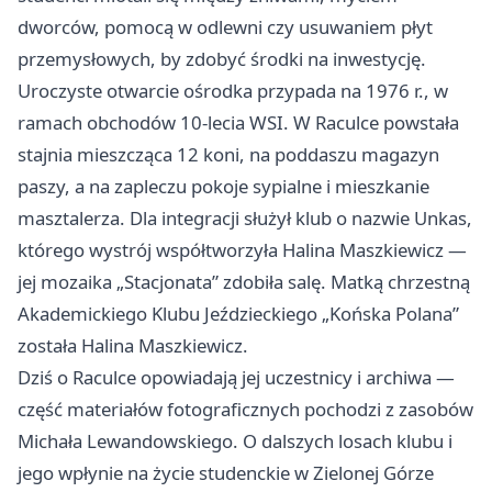
dworców, pomocą w odlewni czy usuwaniem płyt
przemysłowych, by zdobyć środki na inwestycję.
Uroczyste otwarcie ośrodka przypada na 1976 r., w
ramach obchodów 10-lecia WSI. W Raculce powstała
stajnia mieszcząca 12 koni, na poddaszu magazyn
paszy, a na zapleczu pokoje sypialne i mieszkanie
masztalerza. Dla integracji służył klub o nazwie Unkas,
którego wystrój współtworzyła Halina Maszkiewicz —
jej mozaika „Stacjonata” zdobiła salę. Matką chrzestną
Akademickiego Klubu Jeździeckiego „Końska Polana”
została Halina Maszkiewicz.
Dziś o Raculce opowiadają jej uczestnicy i archiwa —
część materiałów fotograficznych pochodzi z zasobów
Michała Lewandowskiego. O dalszych losach klubu i
jego wpłynie na życie studenckie w Zielonej Górze