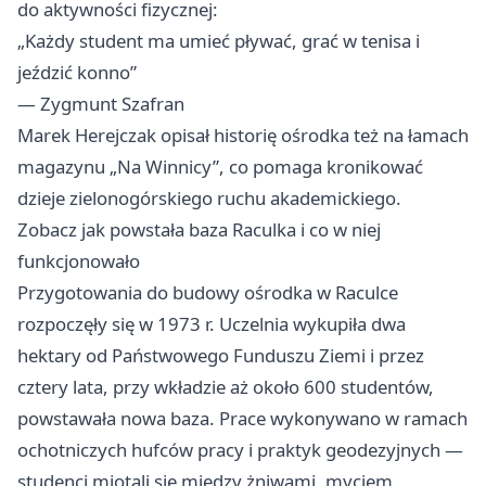
do aktywności fizycznej:
„Każdy student ma umieć pływać, grać w tenisa i
jeździć konno”
— Zygmunt Szafran
Marek Herejczak opisał historię ośrodka też na łamach
magazynu „Na Winnicy”, co pomaga kronikować
dzieje zielonogórskiego ruchu akademickiego.
Zobacz jak powstała baza Raculka i co w niej
funkcjonowało
Przygotowania do budowy ośrodka w Raculce
rozpoczęły się w 1973 r. Uczelnia wykupiła dwa
hektary od Państwowego Funduszu Ziemi i przez
cztery lata, przy wkładzie aż około 600 studentów,
powstawała nowa baza. Prace wykonywano w ramach
ochotniczych hufców pracy i praktyk geodezyjnych —
studenci miotali się między żniwami, myciem