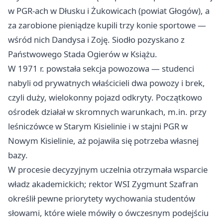
w PGR-ach w Dłusku i Żukowicach (powiat Głogów), a
za zarobione pieniądze kupili trzy konie sportowe —
wśród nich Dandysa i Zoję. Siodło pozyskano z
Państwowego Stada Ogierów w Książu.
W 1971 r. powstała sekcja powozowa — studenci
nabyli od prywatnych właścicieli dwa powozy i brek,
czyli duży, wielokonny pojazd odkryty. Początkowo
ośrodek działał w skromnych warunkach, m.in. przy
leśniczówce w Starym Kisielinie i w stajni PGR w
Nowym Kisielinie, aż pojawiła się potrzeba własnej
bazy.
W procesie decyzyjnym uczelnia otrzymała wsparcie
władz akademickich; rektor WSI Zygmunt Szafran
określił pewne priorytety wychowania studentów
słowami, które wiele mówiły o ówczesnym podejściu