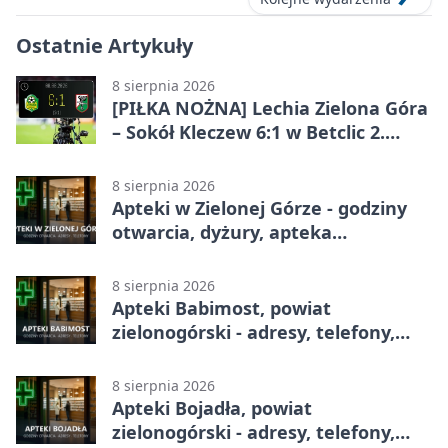
Ostatnie Artykuły
8 sierpnia 2026
[PIŁKA NOŻNA] Lechia Zielona Góra
– Sokół Kleczew 6:1 w Betclic 2.
lidze. Po przerwie gospodarze
urządzili sobie festiwal strzelecki
8 sierpnia 2026
Apteki w Zielonej Górze - godziny
otwarcia, dyżury, apteka
całodobowa
8 sierpnia 2026
Apteki Babimost, powiat
zielonogórski - adresy, telefony,
godziny otwarcia
8 sierpnia 2026
Apteki Bojadła, powiat
zielonogórski - adresy, telefony,