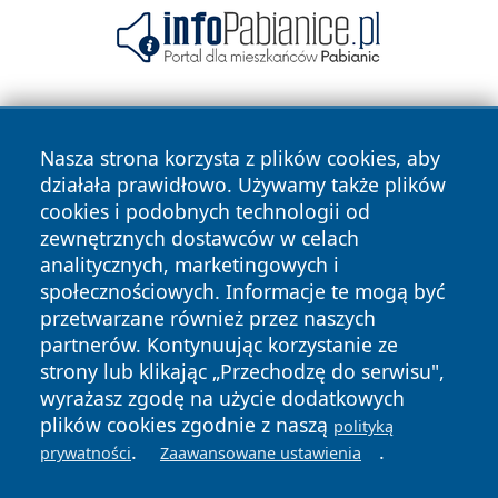
Nasza strona korzysta z plików cookies, aby
działała prawidłowo. Używamy także plików
cookies i podobnych technologii od
zewnętrznych dostawców w celach
Copyright © 2026 portalzielonagora.pl Wszystkie prawa
analitycznych, marketingowych i
zastrzeżone.
społecznościowych. Informacje te mogą być
przetwarzane również przez naszych
partnerów. Kontynuując korzystanie ze
Polityka
Polityka
News
Autorzy
strony lub klikając „Przechodzę do serwisu",
Prywatności
Cookies
wyrażasz zgodę na użycie dodatkowych
plików cookies zgodnie z naszą
polityką
.
.
prywatności
Zaawansowane ustawienia