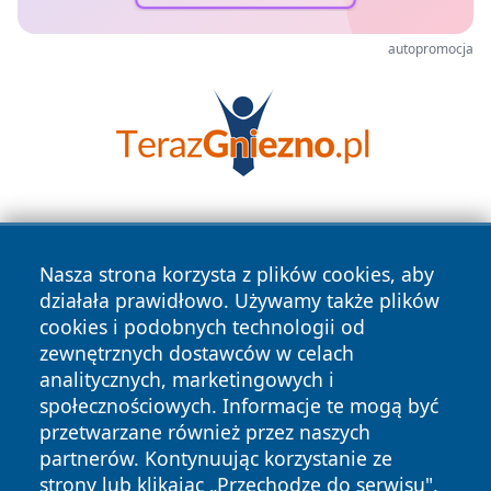
autopromocja
Nasza strona korzysta z plików cookies, aby
działała prawidłowo. Używamy także plików
cookies i podobnych technologii od
zewnętrznych dostawców w celach
Copyright © 2026 portalzielonagora.pl Wszystkie prawa
analitycznych, marketingowych i
zastrzeżone.
społecznościowych. Informacje te mogą być
przetwarzane również przez naszych
partnerów. Kontynuując korzystanie ze
Polityka
Polityka
News
Autorzy
strony lub klikając „Przechodzę do serwisu",
Prywatności
Cookies