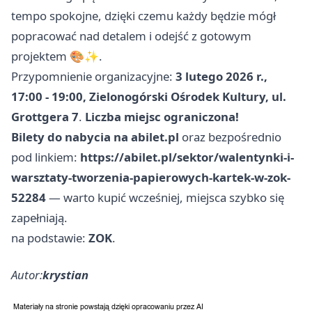
tempo spokojne, dzięki czemu każdy będzie mógł
popracować nad detalem i odejść z gotowym
projektem 🎨✨.
Przypomnienie organizacyjne:
3 lutego 2026 r.,
17:00 - 19:00, Zielonogórski Ośrodek Kultury, ul.
Grottgera 7
.
Liczba miejsc ograniczona!
Bilety do nabycia na abilet.pl
oraz bezpośrednio
pod linkiem:
https://abilet.pl/sektor/walentynki-i-
warsztaty-tworzenia-papierowych-kartek-w-zok-
52284
— warto kupić wcześniej, miejsca szybko się
zapełniają.
na podstawie:
ZOK
.
Autor:
krystian