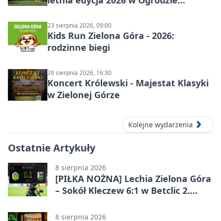
letnia edycja 2026 w Ogrodzie
Botanicznym
23 sierpnia 2026, 09:00
Kids Run Zielona Góra - 2026:
rodzinne biegi
29 sierpnia 2026, 16:30
Koncert Królewski - Majestat Klasyki
w Zielonej Górze
Kolejne wydarzenia
Ostatnie Artykuły
8 sierpnia 2026
[PIŁKA NOŻNA] Lechia Zielona Góra
– Sokół Kleczew 6:1 w Betclic 2.
lidze. Po przerwie gospodarze
urządzili sobie festiwal strzelecki
8 sierpnia 2026