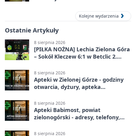
Kolejne wydarzenia
Ostatnie Artykuły
8 sierpnia 2026
[PIŁKA NOŻNA] Lechia Zielona Góra
– Sokół Kleczew 6:1 w Betclic 2.
lidze. Po przerwie gospodarze
urządzili sobie festiwal strzelecki
8 sierpnia 2026
Apteki w Zielonej Górze - godziny
otwarcia, dyżury, apteka
całodobowa
8 sierpnia 2026
Apteki Babimost, powiat
zielonogórski - adresy, telefony,
godziny otwarcia
8 sierpnia 2026