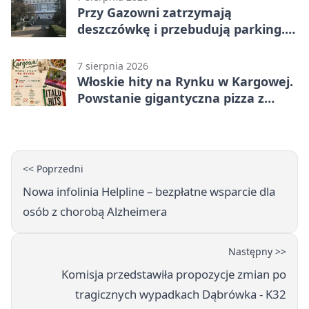
Przy Gazowni zatrzymają
deszczówkę i przebudują parking.
Zmieni się całe otoczenie
7 sierpnia 2026
Włoskie hity na Rynku w Kargowej.
Powstanie gigantyczna pizza z
papieru
<< Poprzedni
Nowa infolinia Helpline – bezpłatne wsparcie dla
osób z chorobą Alzheimera
Następny >>
Komisja przedstawiła propozycje zmian po
tragicznych wypadkach Dąbrówka - K32