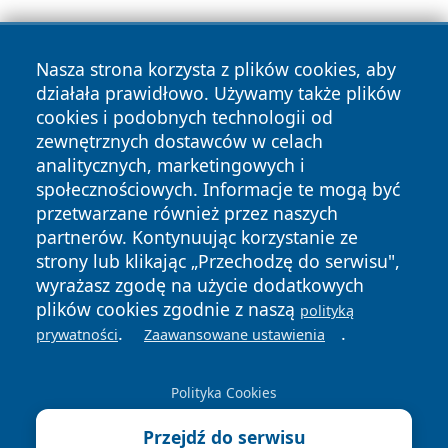
Nasza strona korzysta z plików cookies, aby
działała prawidłowo. Używamy także plików
cookies i podobnych technologii od
zewnętrznych dostawców w celach
Copyright © 2026 portalzielonagora.pl Wszystkie prawa
analitycznych, marketingowych i
zastrzeżone.
społecznościowych. Informacje te mogą być
przetwarzane również przez naszych
partnerów. Kontynuując korzystanie ze
Polityka
Polityka
News
Autorzy
strony lub klikając „Przechodzę do serwisu",
Prywatności
Cookies
wyrażasz zgodę na użycie dodatkowych
plików cookies zgodnie z naszą
polityką
.
.
prywatności
Zaawansowane ustawienia
Polityka Cookies
Przejdź do serwisu