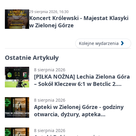
29 sierpnia 2026, 16:30
Koncert Królewski - Majestat Klasyki
w Zielonej Górze
Kolejne wydarzenia
Ostatnie Artykuły
8 sierpnia 2026
[PIŁKA NOŻNA] Lechia Zielona Góra
– Sokół Kleczew 6:1 w Betclic 2.
lidze. Po przerwie gospodarze
urządzili sobie festiwal strzelecki
8 sierpnia 2026
Apteki w Zielonej Górze - godziny
otwarcia, dyżury, apteka
całodobowa
8 sierpnia 2026