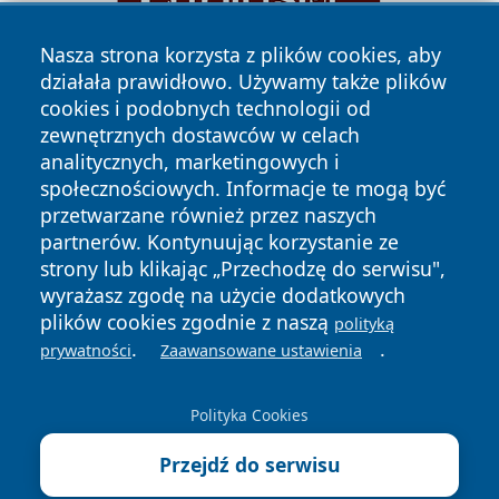
Nasza strona korzysta z plików cookies, aby
działała prawidłowo. Używamy także plików
cookies i podobnych technologii od
zewnętrznych dostawców w celach
analitycznych, marketingowych i
społecznościowych. Informacje te mogą być
Copyright © 2026 portalzielonagora.pl Wszystkie prawa
przetwarzane również przez naszych
zastrzeżone.
partnerów. Kontynuując korzystanie ze
strony lub klikając „Przechodzę do serwisu",
wyrażasz zgodę na użycie dodatkowych
Polityka
Polityka
News
Autorzy
plików cookies zgodnie z naszą
polityką
Prywatności
Cookies
.
.
prywatności
Zaawansowane ustawienia
Polityka Cookies
Przejdź do serwisu