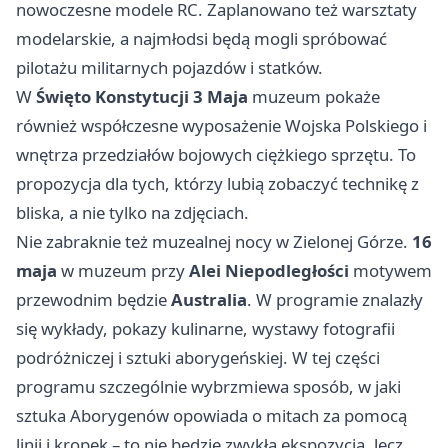
nowoczesne modele RC. Zaplanowano też warsztaty
modelarskie, a najmłodsi będą mogli spróbować
pilotażu militarnych pojazdów i statków.
W
Święto Konstytucji 3 Maja
muzeum pokaże
również współczesne wyposażenie Wojska Polskiego i
wnętrza przedziałów bojowych ciężkiego sprzętu. To
propozycja dla tych, którzy lubią zobaczyć technikę z
bliska, a nie tylko na zdjęciach.
Nie zabraknie też muzealnej nocy w Zielonej Górze.
16
maja
w muzeum przy
Alei Niepodległości
motywem
przewodnim będzie
Australia
. W programie znalazły
się wykłady, pokazy kulinarne, wystawy fotografii
podróżniczej i sztuki aborygeńskiej. W tej części
programu szczególnie wybrzmiewa sposób, w jaki
sztuka Aborygenów opowiada o mitach za pomocą
linii i kropek – to nie będzie zwykła ekspozycja, lecz