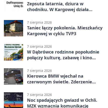
Zepsuta latarnia, dziura w
chodniku. W Kargowej działa
mZgłoszenia
7 sierpnia 2026
Taniec łączy pokolenia. Mieszkańcy
Kargowej w cyklu TVP3
7 sierpnia 2026
W Dąbrówce rodzinne popołudnie
połączy kulturę, zabawę i kino
plenerowe
7 sierpnia 2026
Kierowca BMW wjechał na
czerwonym świetle. Zderzenie
nagrały kamery
7 sierpnia 2026
Noc spadających gwiazd w Ochli.
MZK wzmacnia komunikację