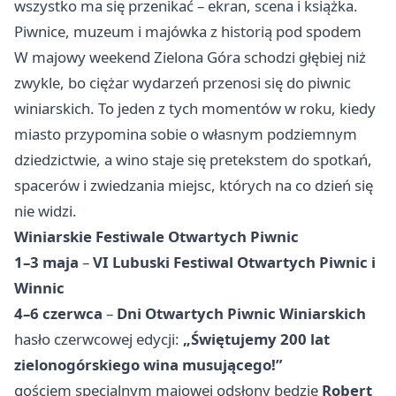
wszystko ma się przenikać – ekran, scena i książka.
Piwnice, muzeum i majówka z historią pod spodem
W majowy weekend Zielona Góra schodzi głębiej niż
zwykle, bo ciężar wydarzeń przenosi się do piwnic
winiarskich. To jeden z tych momentów w roku, kiedy
miasto przypomina sobie o własnym podziemnym
dziedzictwie, a wino staje się pretekstem do spotkań,
spacerów i zwiedzania miejsc, których na co dzień się
nie widzi.
Winiarskie Festiwale Otwartych Piwnic
1–3 maja
–
VI Lubuski Festiwal Otwartych Piwnic i
Winnic
4–6 czerwca
–
Dni Otwartych Piwnic Winiarskich
hasło czerwcowej edycji:
„Świętujemy 200 lat
zielonogórskiego wina musującego!”
gościem specjalnym majowej odsłony będzie
Robert