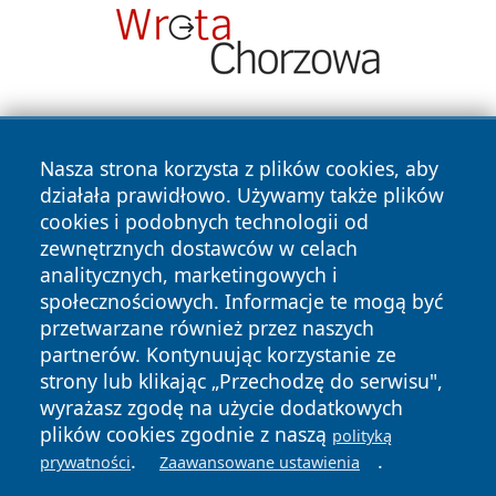
Nasza strona korzysta z plików cookies, aby
działała prawidłowo. Używamy także plików
cookies i podobnych technologii od
zewnętrznych dostawców w celach
Copyright © 2026 portalzielonagora.pl Wszystkie prawa
analitycznych, marketingowych i
zastrzeżone.
społecznościowych. Informacje te mogą być
przetwarzane również przez naszych
partnerów. Kontynuując korzystanie ze
Polityka
Polityka
News
Autorzy
strony lub klikając „Przechodzę do serwisu",
Prywatności
Cookies
wyrażasz zgodę na użycie dodatkowych
plików cookies zgodnie z naszą
polityką
.
.
prywatności
Zaawansowane ustawienia