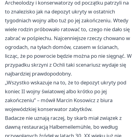
Archeolodzy i konserwatorzy od początku patrzyli na
to znalezisko jak na depozyt ukryty w ostatnich
tygodniach wojny albo tuż po jej zakończeniu. Wtedy
wiele rodzin próbowało ratować to, czego nie dało się
zabrać w pośpiechu. Najcenniejsze rzeczy chowano w
ogrodach, na tyłach domów, czasem w ścianach,
licząc, że po powrocie będzie można po nie sięgnąć. W
przypadku skrzyni z Ochli taki scenariusz wydaje się
najbardziej prawdopodobny.
„Wszystko wskazuje na to, że to depozyt ukryty pod
koniec II wojny światowej albo krótko po jej
zakończeniu” – mówił Marcin Kosowicz z biura
wojewódzkiej konserwator zabytków.
Badacze nie uznają raczej, by skarb miał związek z
dawną restauracją Halbemeilemühle, bo według
przywołanych źródeł w latach 30. XX wieku już nie