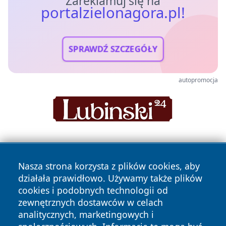
Zareklamuj się na
portalzielonagora.pl!
SPRAWDŹ SZCZEGÓŁY
autopromocja
Nasza strona korzysta z plików cookies, aby
działała prawidłowo. Używamy także plików
cookies i podobnych technologii od
zewnętrznych dostawców w celach
Copyright © 2026 portalzielonagora.pl Wszystkie prawa
analitycznych, marketingowych i
zastrzeżone.