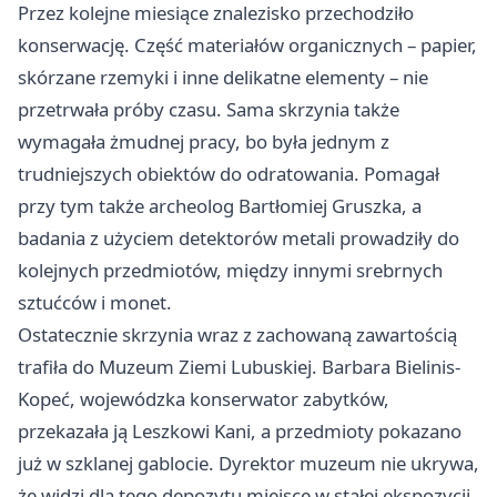
Przez kolejne miesiące znalezisko przechodziło
konserwację. Część materiałów organicznych – papier,
skórzane rzemyki i inne delikatne elementy – nie
przetrwała próby czasu. Sama skrzynia także
wymagała żmudnej pracy, bo była jednym z
trudniejszych obiektów do odratowania. Pomagał
przy tym także archeolog Bartłomiej Gruszka, a
badania z użyciem detektorów metali prowadziły do
kolejnych przedmiotów, między innymi srebrnych
sztućców i monet.
Ostatecznie skrzynia wraz z zachowaną zawartością
trafiła do Muzeum Ziemi Lubuskiej. Barbara Bielinis-
Kopeć, wojewódzka konserwator zabytków,
przekazała ją Leszkowi Kani, a przedmioty pokazano
już w szklanej gablocie. Dyrektor muzeum nie ukrywa,
że widzi dla tego depozytu miejsce w stałej ekspozycji