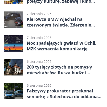
połączy kulturę, zabawę i kino
plenerowe
7 sierpnia 2026
Kierowca BMW wjechał na
czerwonym świetle. Zderzenie
nagrały kamery
7 sierpnia 2026
Noc spadających gwiazd w Ochli.
MZK wzmacnia komunikację
6 sierpnia 2026
200 tysięcy złotych na pomysły
mieszkańców. Rusza budżet
obywatelski
6 sierpnia 2026
Fałszywy prokurator przekonał
seniorkę z Sulechowa do oddania
22 tys. zł