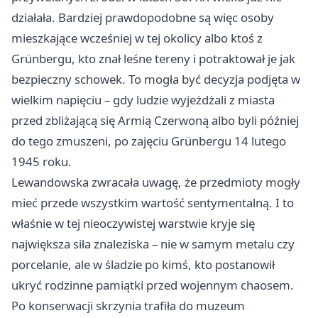
działała. Bardziej prawdopodobne są więc osoby
mieszkające wcześniej w tej okolicy albo ktoś z
Grünbergu, kto znał leśne tereny i potraktował je jak
bezpieczny schowek. To mogła być decyzja podjęta w
wielkim napięciu – gdy ludzie wyjeżdżali z miasta
przed zbliżającą się Armią Czerwoną albo byli później
do tego zmuszeni, po zajęciu Grünbergu 14 lutego
1945 roku.
Lewandowska zwracała uwagę, że przedmioty mogły
mieć przede wszystkim wartość sentymentalną. I to
właśnie w tej nieoczywistej warstwie kryje się
największa siła znaleziska – nie w samym metalu czy
porcelanie, ale w śladzie po kimś, kto postanowił
ukryć rodzinne pamiątki przed wojennym chaosem.
Po konserwacji skrzynia trafiła do muzeum