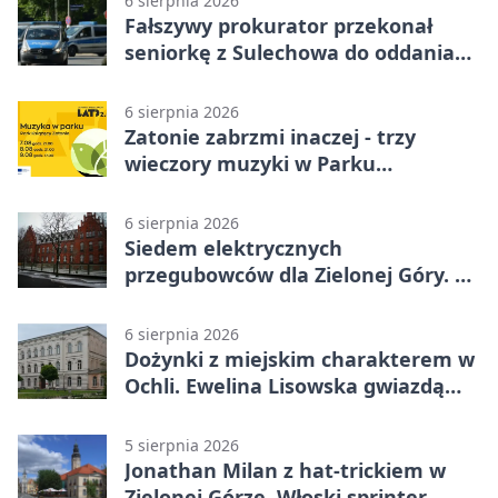
6 sierpnia 2026
Fałszywy prokurator przekonał
seniorkę z Sulechowa do oddania
22 tys. zł
6 sierpnia 2026
Zatonie zabrzmi inaczej - trzy
wieczory muzyki w Parku
Książęcym
6 sierpnia 2026
Siedem elektrycznych
przegubowców dla Zielonej Góry. To
dopiero początek
6 sierpnia 2026
Dożynki z miejskim charakterem w
Ochli. Ewelina Lisowska gwiazdą
wydarzenia
5 sierpnia 2026
Jonathan Milan z hat-trickiem w
Zielonej Górze. Włoski sprinter