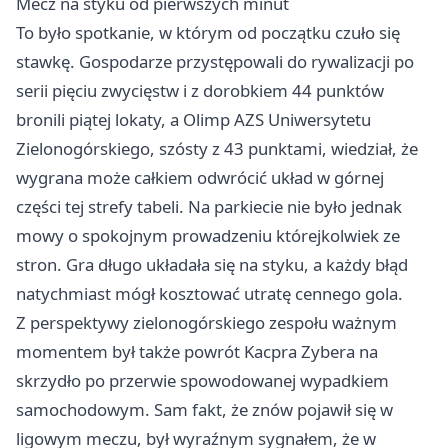
Mecz na styku od pierwszych minut
To było spotkanie, w którym od początku czuło się
stawkę. Gospodarze przystępowali do rywalizacji po
serii pięciu zwycięstw i z dorobkiem 44 punktów
bronili piątej lokaty, a Olimp AZS Uniwersytetu
Zielonogórskiego, szósty z 43 punktami, wiedział, że
wygrana może całkiem odwrócić układ w górnej
części tej strefy tabeli. Na parkiecie nie było jednak
mowy o spokojnym prowadzeniu którejkolwiek ze
stron. Gra długo układała się na styku, a każdy błąd
natychmiast mógł kosztować utratę cennego gola.
Z perspektywy zielonogórskiego zespołu ważnym
momentem był także powrót Kacpra Zybera na
skrzydło po przerwie spowodowanej wypadkiem
samochodowym. Sam fakt, że znów pojawił się w
ligowym meczu, był wyraźnym sygnałem, że w