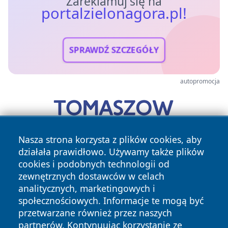
Zareklamuj się na
portalzielonagora.pl!
SPRAWDŹ SZCZEGÓŁY
autopromocja
Nasza strona korzysta z plików cookies, aby
działała prawidłowo. Używamy także plików
cookies i podobnych technologii od
zewnętrznych dostawców w celach
analitycznych, marketingowych i
społecznościowych. Informacje te mogą być
przetwarzane również przez naszych
Copyright © 2026 portalzielonagora.pl Wszystkie prawa
zastrzeżone.
partnerów. Kontynuując korzystanie ze