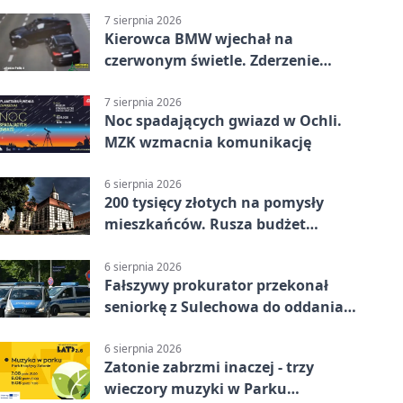
7 sierpnia 2026
Kierowca BMW wjechał na
czerwonym świetle. Zderzenie
nagrały kamery
7 sierpnia 2026
Noc spadających gwiazd w Ochli.
MZK wzmacnia komunikację
6 sierpnia 2026
200 tysięcy złotych na pomysły
mieszkańców. Rusza budżet
obywatelski
6 sierpnia 2026
Fałszywy prokurator przekonał
seniorkę z Sulechowa do oddania
22 tys. zł
6 sierpnia 2026
Zatonie zabrzmi inaczej - trzy
wieczory muzyki w Parku