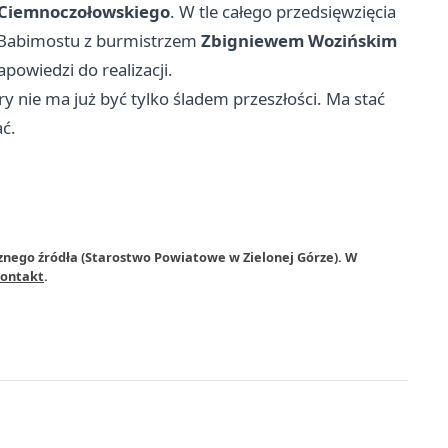
 Ciemnoczołowskiego
. W tle całego przedsięwzięcia
d Babimostu z burmistrzem
Zbigniewem Wozińskim
powiedzi do realizacji.
y nie ma już być tylko śladem przeszłości. Ma stać
ć.
znego źródła (Starostwo Powiatowe w Zielonej Górze). W
ontakt
.