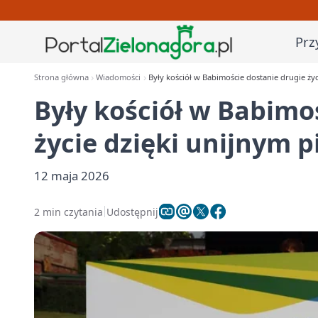
Prz
Strona główna
Wiadomości
Były kościół w Babimoście dostanie drugie ży
Były kościół w Babimo
życie dzięki unijnym 
12 maja 2026
2 min czytania
Udostępnij