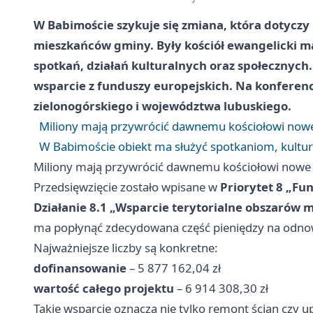
W Babimoście szykuje się zmiana, która dotyczy 
mieszkańców gminy. Były kościół ewangelicki ma 
spotkań, działań kulturalnych oraz społecznych.
wsparcie z funduszy europejskich. Na konferencj
zielonogórskiego i województwa lubuskiego.
Miliony mają przywrócić dawnemu kościołowi now
W Babimoście obiekt ma służyć spotkaniom, kultu
Miliony mają przywrócić dawnemu kościołowi nowe
Przedsięwzięcie zostało wpisane w
Priorytet 8 „Fu
Działanie 8.1 „Wsparcie terytorialne obszarów mi
ma popłynąć zdecydowana część pieniędzy na odno
Najważniejsze liczby są konkretne:
dofinansowanie
– 5 877 162,04 zł
wartość całego projektu
– 6 914 308,30 zł
Takie wsparcie oznacza nie tylko remont ścian czy