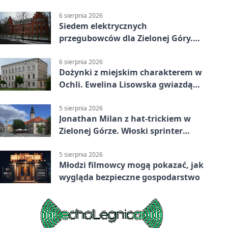
Książęcym
6 sierpnia 2026
Siedem elektrycznych
przegubowców dla Zielonej Góry.
To dopiero początek
6 sierpnia 2026
Dożynki z miejskim charakterem w
Ochli. Ewelina Lisowska gwiazdą
wydarzenia
5 sierpnia 2026
Jonathan Milan z hat-trickiem w
Zielonej Górze. Włoski sprinter
znów był pierwszy
5 sierpnia 2026
Młodzi filmowcy mogą pokazać, jak
wygląda bezpieczne gospodarstwo