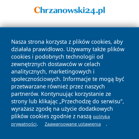
Nasza strona korzysta z plików cookies, aby
działała prawidłowo. Używamy także plików
cookies i podobnych technologii od
zewnętrznych dostawców w celach
Copyright © 2026 portalzielonagora.pl Wszystkie prawa
analitycznych, marketingowych i
zastrzeżone.
społecznościowych. Informacje te mogą być
przetwarzane również przez naszych
partnerów. Kontynuując korzystanie ze
Polityka
Polityka
News
Autorzy
strony lub klikając „Przechodzę do serwisu",
Prywatności
Cookies
wyrażasz zgodę na użycie dodatkowych
plików cookies zgodnie z naszą
polityką
.
.
prywatności
Zaawansowane ustawienia