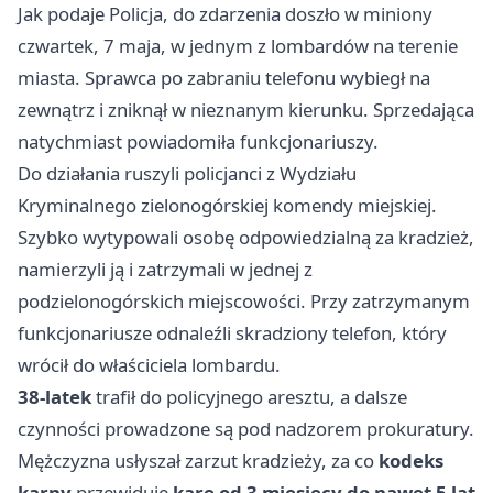
Jak podaje Policja, do zdarzenia doszło w miniony
czwartek, 7 maja, w jednym z lombardów na terenie
miasta. Sprawca po zabraniu telefonu wybiegł na
zewnątrz i zniknął w nieznanym kierunku. Sprzedająca
natychmiast powiadomiła funkcjonariuszy.
Do działania ruszyli policjanci z Wydziału
Kryminalnego zielonogórskiej komendy miejskiej.
Szybko wytypowali osobę odpowiedzialną za kradzież,
namierzyli ją i zatrzymali w jednej z
podzielonogórskich miejscowości. Przy zatrzymanym
funkcjonariusze odnaleźli skradziony telefon, który
wrócił do właściciela lombardu.
38-latek
trafił do policyjnego aresztu, a dalsze
czynności prowadzone są pod nadzorem prokuratury.
Mężczyzna usłyszał zarzut kradzieży, za co
kodeks
karny
przewiduje
karę od 3 miesięcy do nawet 5 lat