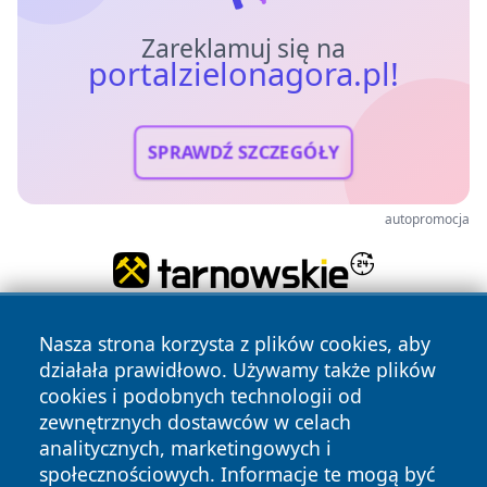
Zareklamuj się na
portalzielonagora.pl!
SPRAWDŹ SZCZEGÓŁY
autopromocja
Nasza strona korzysta z plików cookies, aby
działała prawidłowo. Używamy także plików
cookies i podobnych technologii od
zewnętrznych dostawców w celach
analitycznych, marketingowych i
Copyright © 2026 portalzielonagora.pl Wszystkie prawa
społecznościowych. Informacje te mogą być
zastrzeżone.