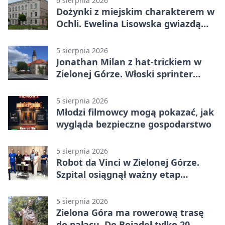
6 sierpnia 2026
Dożynki z miejskim charakterem w
Ochli. Ewelina Lisowska gwiazdą
wydarzenia
5 sierpnia 2026
Jonathan Milan z hat-trickiem w
Zielonej Górze. Włoski sprinter
znów był pierwszy
5 sierpnia 2026
Młodzi filmowcy mogą pokazać, jak
wygląda bezpieczne gospodarstwo
5 sierpnia 2026
Robot da Vinci w Zielonej Górze.
Szpital osiągnął ważny etap
rozwoju
5 sierpnia 2026
Zielona Góra ma rowerową trasę
do pałacu. Do Bojadeł tylko 20