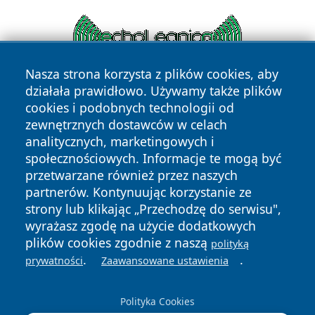
Nasza strona korzysta z plików cookies, aby
działała prawidłowo. Używamy także plików
cookies i podobnych technologii od
zewnętrznych dostawców w celach
analitycznych, marketingowych i
społecznościowych. Informacje te mogą być
przetwarzane również przez naszych
Copyright © 2026 portalzielonagora.pl Wszystkie prawa
zastrzeżone.
partnerów. Kontynuując korzystanie ze
strony lub klikając „Przechodzę do serwisu",
wyrażasz zgodę na użycie dodatkowych
Polityka
Polityka
plików cookies zgodnie z naszą
polityką
News
Autorzy
Prywatności
Cookies
.
.
prywatności
Zaawansowane ustawienia
Polityka Cookies