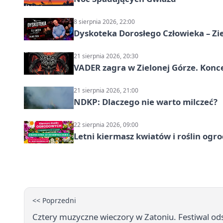
8 sierpnia 2026, 22:00
Dyskoteka Dorosłego Człowieka – Zi
21 sierpnia 2026, 20:30
VADER zagra w Zielonej Górze. Konc
21 sierpnia 2026, 21:00
NDKP: Dlaczego nie warto milczeć?
22 sierpnia 2026, 09:00
Letni kiermasz kwiatów i roślin ogr
<< Poprzedni
Cztery muzyczne wieczory w Zatoniu. Festiwal od