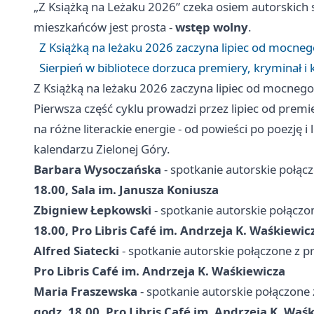
„Z Książką na Leżaku 2026” czeka osiem autorskich 
mieszkańców jest prosta -
wstęp wolny
.
Z Książką na leżaku 2026 zaczyna lipiec od mocnego
Sierpień w bibliotece dorzuca premiery, kryminał i k
Z Książką na leżaku 2026 zaczyna lipiec od mocnego 
Pierwsza część cyklu prowadzi przez lipiec od premi
na różne literackie energie - od powieści po poezję 
kalendarzu Zielonej Góry.
Barbara Wysoczańska
- spotkanie autorskie połącz
18.00, Sala im. Janusza Koniusza
Zbigniew Łepkowski
- spotkanie autorskie połączo
18.00, Pro Libris Café im. Andrzeja K. Waśkiewic
Alfred Siatecki
- spotkanie autorskie połączone z p
Pro Libris Café im. Andrzeja K. Waśkiewicza
Maria Fraszewska
- spotkanie autorskie połączone
godz. 18.00, Pro Libris Café im. Andrzeja K. Waś