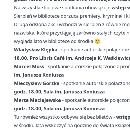
Na wszystkie lipcowe spotkania obowiązuje
wstęp 
Sierpień w bibliotece dorzuca premiery, kryminał i ki
Druga odsłona akcji wchodzi w sierpień z równie m
nazwiska, które przyciągają zarówno stałych czytelni
wygląda lato w bibliotece od środka 🙂.
Władysław Klępka
- spotkanie autorskie połączone
18.00, Pro Libris Café im. Andrzeja K. Waśkiewic
Marcel Moss
- spotkanie autorskie połączone z prom
im. Janusza Koniusza
Mieczysław Gorzka
- spotkanie autorskie połączone
godz. 18.00, Sala im. Janusza Koniusza
Marta Maciejewska
- spotkanie autorskie połączon
godz. 18.00, Sala im. Janusza Koniusza
Tu również wszystko odbywa się bez biletów -
wstęp
w środku lata wskoczyć na godzinę do świata książek