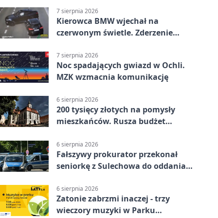
7 sierpnia 2026
Kierowca BMW wjechał na
czerwonym świetle. Zderzenie
nagrały kamery
7 sierpnia 2026
Noc spadających gwiazd w Ochli.
MZK wzmacnia komunikację
6 sierpnia 2026
200 tysięcy złotych na pomysły
mieszkańców. Rusza budżet
obywatelski
6 sierpnia 2026
Fałszywy prokurator przekonał
seniorkę z Sulechowa do oddania
22 tys. zł
6 sierpnia 2026
Zatonie zabrzmi inaczej - trzy
wieczory muzyki w Parku