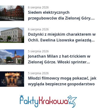
Książęcym
6 sierpnia 2026
Siedem elektrycznych
przegubowców dla Zielonej Góry.
To dopiero początek
6 sierpnia 2026
Dożynki z miejskim charakterem w
Ochli. Ewelina Lisowska gwiazdą
wydarzenia
5 sierpnia 2026
Jonathan Milan z hat-trickiem w
Zielonej Górze. Włoski sprinter
znów był pierwszy
5 sierpnia 2026
Młodzi filmowcy mogą pokazać, jak
wygląda bezpieczne gospodarstwo