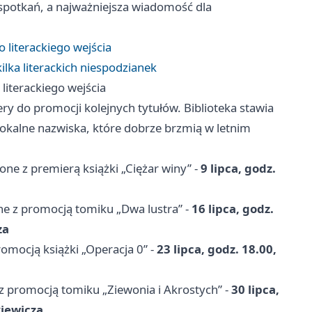
spotkań, a najważniejsza wiadomość dla
 literackiego wejścia
ilka literackich niespodzianek
literackiego wejścia
ery do promocji kolejnych tytułów. Biblioteka stawia
i lokalne nazwiska, które dobrze brzmią w letnim
one z premierą książki „Ciężar winy” -
9 lipca, godz.
ne z promocją tomiku „Dwa lustra” -
16 lipca, godz.
za
romocją książki „Operacja 0” -
23 lipca, godz. 18.00,
 z promocją tomiku „Ziewonia i Akrostych” -
30 lipca,
kiewicza