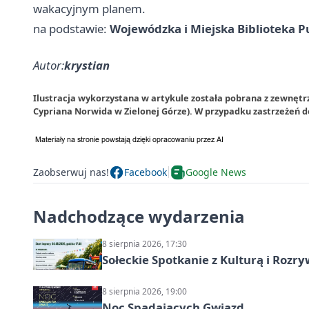
wakacyjnym planem.
na podstawie:
Wojewódzka i Miejska Biblioteka P
Autor:
krystian
Ilustracja wykorzystana w artykule została pobrana z zewnętr
Cypriana Norwida w Zielonej Górze). W przypadku zastrzeżeń 
Zaobserwuj nas!
Facebook
Google News
Nadchodzące wydarzenia
8 sierpnia 2026, 17:30
Sołeckie Spotkanie z Kulturą i Roz
8 sierpnia 2026, 19:00
Noc Spadających Gwiazd