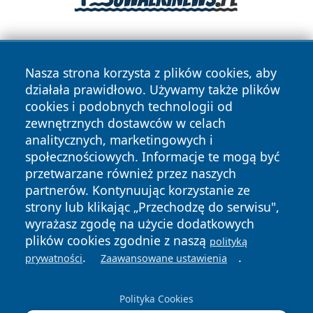
Nasza strona korzysta z plików cookies, aby
działała prawidłowo. Używamy także plików
cookies i podobnych technologii od
zewnętrznych dostawców w celach
Copyright © 2026 portalzielonagora.pl Wszystkie prawa
analitycznych, marketingowych i
zastrzeżone.
społecznościowych. Informacje te mogą być
przetwarzane również przez naszych
partnerów. Kontynuując korzystanie ze
Polityka
Polityka
News
Autorzy
strony lub klikając „Przechodzę do serwisu",
Prywatności
Cookies
wyrażasz zgodę na użycie dodatkowych
plików cookies zgodnie z naszą
polityką
.
.
prywatności
Zaawansowane ustawienia
Polityka Cookies