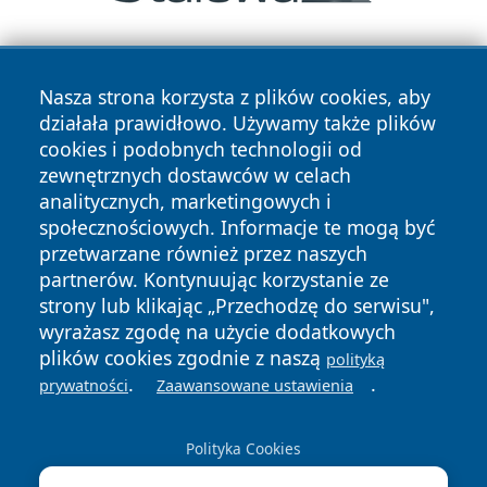
Nasza strona korzysta z plików cookies, aby
działała prawidłowo. Używamy także plików
cookies i podobnych technologii od
zewnętrznych dostawców w celach
Copyright © 2026 portalzielonagora.pl Wszystkie prawa
analitycznych, marketingowych i
zastrzeżone.
społecznościowych. Informacje te mogą być
przetwarzane również przez naszych
partnerów. Kontynuując korzystanie ze
Polityka
Polityka
News
Autorzy
strony lub klikając „Przechodzę do serwisu",
Prywatności
Cookies
wyrażasz zgodę na użycie dodatkowych
plików cookies zgodnie z naszą
polityką
.
.
prywatności
Zaawansowane ustawienia
Polityka Cookies