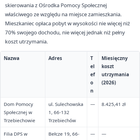
skierowania z Ośrodka Pomocy Społecznej
właściwego ze względu na miejsce zamieszkania.
Mieszkaniec opłaca pobyt w wysokości nie więcej niż
70% swojego dochodu, nie więcej jednak niż pełny
koszt utrzymania.
Nazwa
Adres
T
Miesięczny
el
koszt
ef
utrzymania
o
(2026)
n
Dom Pomocy
ul. Sulechowska
—
8.425,41 zł
Społecznej w
1, 66-132
Trzebiechowie
Trzebiechów
Filia DPS w
Bełcze 19, 66-
—
—