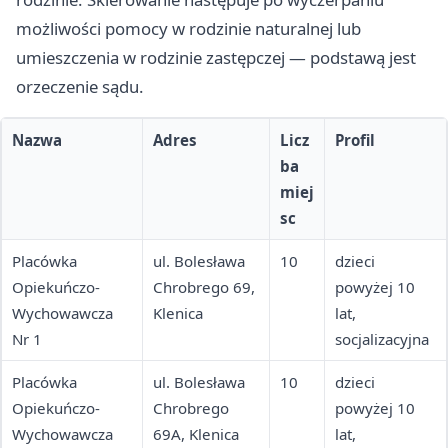
możliwości pomocy w rodzinie naturalnej lub
umieszczenia w rodzinie zastępczej — podstawą jest
orzeczenie sądu.
Nazwa
Adres
Licz
Profil
ba
miej
sc
Placówka
ul. Bolesława
10
dzieci
Opiekuńczo-
Chrobrego 69,
powyżej 10
Wychowawcza
Klenica
lat,
Nr 1
socjalizacyjna
Placówka
ul. Bolesława
10
dzieci
Opiekuńczo-
Chrobrego
powyżej 10
Wychowawcza
69A, Klenica
lat,