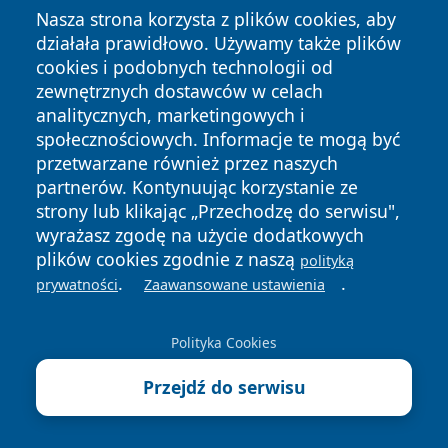
msze, kancelaria, kontakt
Nasza strona korzysta z plików cookies, aby
Powiatowy Inspektorat Weterynarii w Zielonej Górze -
działała prawidłowo. Używamy także plików
kontakt, godziny, sprawy
cookies i podobnych technologii od
zewnętrznych dostawców w celach
Centrum Kształcenia Zawodowego i Ustawicznego nr
analitycznych, marketingowych i
1 "Budowlanka" w Zielonej Górze - kontakt, kierunki i
społecznościowych. Informacje te mogą być
zapisy
przetwarzane również przez naszych
partnerów. Kontynuując korzystanie ze
strony lub klikając „Przechodzę do serwisu",
wyrażasz zgodę na użycie dodatkowych
plików cookies zgodnie z naszą
polityką
Zareklamuj się na
.
.
prywatności
Zaawansowane ustawienia
portalzielonagora.pl!
Polityka Cookies
SPRAWDŹ SZCZEGÓŁY
Przejdź do serwisu
autopromocja