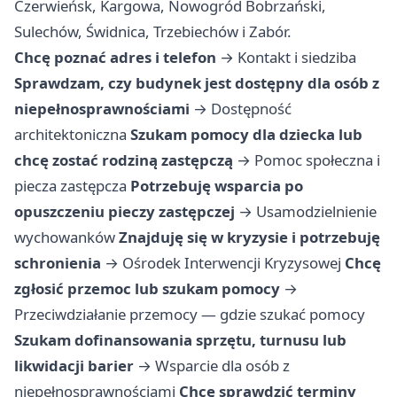
Czerwieńsk, Kargowa, Nowogród Bobrzański,
Sulechów, Świdnica, Trzebiechów i Zabór.
Chcę poznać adres i telefon
→
Kontakt i siedziba
Sprawdzam, czy budynek jest dostępny dla osób z
niepełnosprawnościami
→
Dostępność
architektoniczna
Szukam pomocy dla dziecka lub
chcę zostać rodziną zastępczą
→
Pomoc społeczna i
piecza zastępcza
Potrzebuję wsparcia po
opuszczeniu pieczy zastępczej
→
Usamodzielnienie
wychowanków
Znajduję się w kryzysie i potrzebuję
schronienia
→
Ośrodek Interwencji Kryzysowej
Chcę
zgłosić przemoc lub szukam pomocy
→
Przeciwdziałanie przemocy — gdzie szukać pomocy
Szukam dofinansowania sprzętu, turnusu lub
likwidacji barier
→
Wsparcie dla osób z
niepełnosprawnościami
Chcę sprawdzić terminy