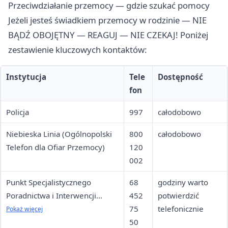
Przeciwdziałanie przemocy — gdzie szukać pomocy
Jeżeli jesteś świadkiem przemocy w rodzinie — NIE
BĄDŹ OBOJĘTNY — REAGUJ — NIE CZEKAJ! Poniżej
zestawienie kluczowych kontaktów:
Instytucja
Tele
Dostępność
fon
Policja
997
całodobowo
Niebieska Linia (Ogólnopolski
800
całodobowo
Telefon dla Ofiar Przemocy)
120
002
Punkt Specjalistycznego
68
godziny warto
Poradnictwa i Interwencji
452
potwierdzić
Kryzysowej PCPR
75
telefonicznie
Pokaż więcej
50