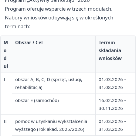
Program oferuje wsparcie w trzech modułach.
Nabory wniosków odbywają się w określonych
terminach:
M
Obszar / Cel
Termin
o
składania
d
wniosków
uł
I
obszar A, B, C, D (sprzęt, usługi,
01.03.2026 –
rehabilitacja)
31.08.2026
obszar E (samochód)
16.02.2026 –
30.11.2026
II
pomoc w uzyskaniu wykształcenia
01.03.2026 –
wyższego (rok akad. 2025/2026)
31.03.2026