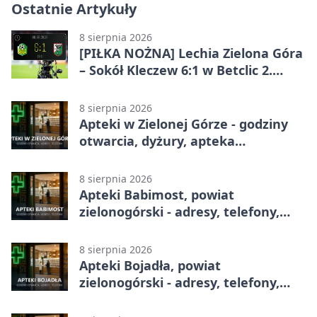
Ostatnie Artykuły
8 sierpnia 2026
[PIŁKA NOŻNA] Lechia Zielona Góra
– Sokół Kleczew 6:1 w Betclic 2.
lidze. Po przerwie gospodarze
urządzili sobie festiwal strzelecki
8 sierpnia 2026
Apteki w Zielonej Górze - godziny
otwarcia, dyżury, apteka
całodobowa
8 sierpnia 2026
Apteki Babimost, powiat
zielonogórski - adresy, telefony,
godziny otwarcia
8 sierpnia 2026
Apteki Bojadła, powiat
zielonogórski - adresy, telefony,
godziny otwarcia