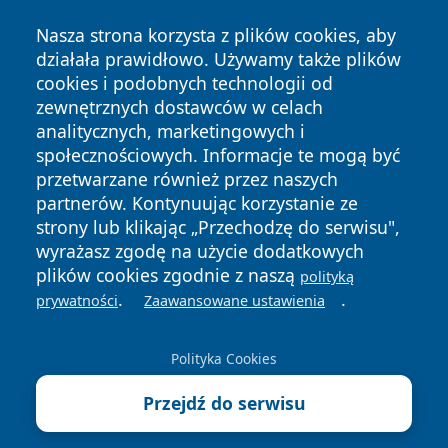
Nasza strona korzysta z plików cookies, aby
działała prawidłowo. Używamy także plików
cookies i podobnych technologii od
zewnętrznych dostawców w celach
analitycznych, marketingowych i
Copyright © 2026 portalzielonagora.pl Wszystkie prawa
społecznościowych. Informacje te mogą być
zastrzeżone.
przetwarzane również przez naszych
partnerów. Kontynuując korzystanie ze
strony lub klikając „Przechodzę do serwisu",
Polityka
Polityka
News
Autorzy
wyrażasz zgodę na użycie dodatkowych
Prywatności
Cookies
plików cookies zgodnie z naszą
polityką
.
.
prywatności
Zaawansowane ustawienia
Polityka Cookies
Przejdź do serwisu