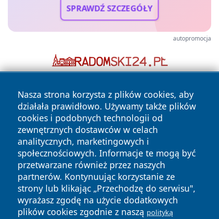
SPRAWDŹ SZCZEGÓŁY
autopromocja
Nasza strona korzysta z plików cookies, aby
działała prawidłowo. Używamy także plików
cookies i podobnych technologii od
zewnętrznych dostawców w celach
analitycznych, marketingowych i
Copyright © 2026 portalzielonagora.pl Wszystkie prawa
społecznościowych. Informacje te mogą być
zastrzeżone.
przetwarzane również przez naszych
partnerów. Kontynuując korzystanie ze
strony lub klikając „Przechodzę do serwisu",
Polityka
Polityka
News
Autorzy
wyrażasz zgodę na użycie dodatkowych
Prywatności
Cookies
plików cookies zgodnie z naszą
polityką