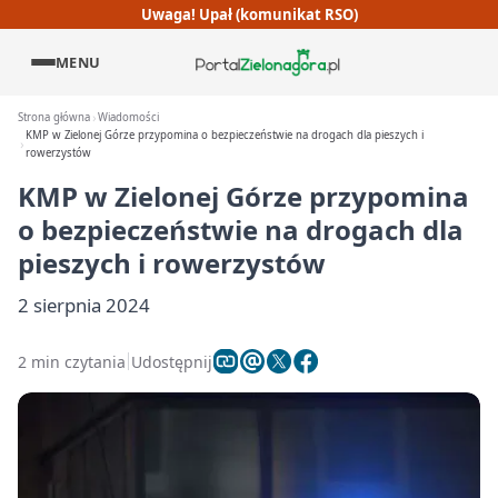
Uwaga! Upał (komunikat RSO)
MENU
Strona główna
Wiadomości
KMP w Zielonej Górze przypomina o bezpieczeństwie na drogach dla pieszych i
rowerzystów
KMP w Zielonej Górze przypomina
o bezpieczeństwie na drogach dla
pieszych i rowerzystów
2 sierpnia 2024
2 min czytania
Udostępnij