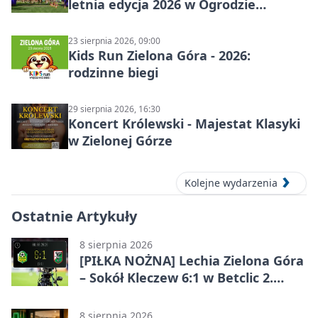
letnia edycja 2026 w Ogrodzie
Botanicznym
23 sierpnia 2026, 09:00
Kids Run Zielona Góra - 2026:
rodzinne biegi
29 sierpnia 2026, 16:30
Koncert Królewski - Majestat Klasyki
w Zielonej Górze
Kolejne wydarzenia
Ostatnie Artykuły
8 sierpnia 2026
[PIŁKA NOŻNA] Lechia Zielona Góra
– Sokół Kleczew 6:1 w Betclic 2.
lidze. Po przerwie gospodarze
urządzili sobie festiwal strzelecki
8 sierpnia 2026