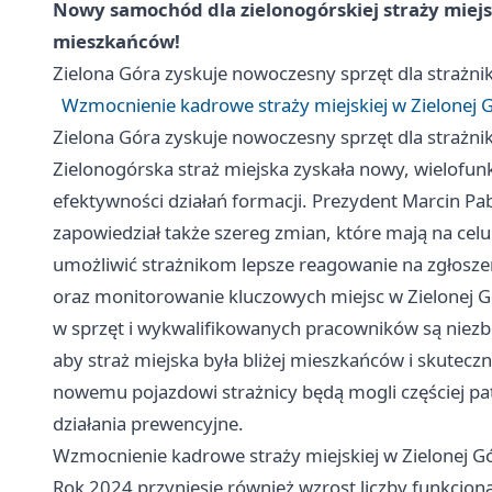
Nowy samochód dla zielonogórskiej straży miejs
mieszkańców!
Zielona Góra
zyskuje nowoczesny sprzęt dla strażn
Wzmocnienie kadrowe straży miejskiej w Zielonej 
Zielona Góra
zyskuje nowoczesny sprzęt dla strażn
Zielonogórska straż miejska zyskała nowy, wielofu
efektywności działań formacji. Prezydent Marcin P
zapowiedział także szereg zmian, które mają na ce
umożliwić strażnikom lepsze reagowanie na zgłosz
oraz monitorowanie kluczowych miejsc w Zielonej Gó
w sprzęt i wykwalifikowanych pracowników są niez
aby straż miejska była bliżej mieszkańców i skutecz
nowemu pojazdowi strażnicy będą mogli częściej pa
działania prewencyjne.
Wzmocnienie kadrowe straży miejskiej w Zielonej G
Rok 2024 przyniesie również wzrost liczby funkcjona