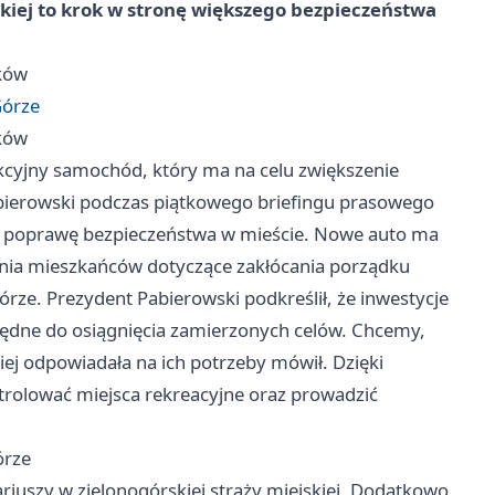
kiej to krok w stronę większego bezpieczeństwa
ików
Górze
ików
nkcyjny samochód, który ma na celu zwiększenie
abierowski podczas piątkowego briefingu prasowego
lu poprawę bezpieczeństwa w mieście. Nowe auto ma
enia mieszkańców dotyczące zakłócania porządku
rze. Prezydent Pabierowski podkreślił, że inwestycje
będne do osiągnięcia zamierzonych celów. Chcemy,
niej odpowiadała na ich potrzeby mówił. Dzięki
trolować miejsca rekreacyjne oraz prowadzić
órze
riuszy w zielonogórskiej straży miejskiej. Dodatkowo