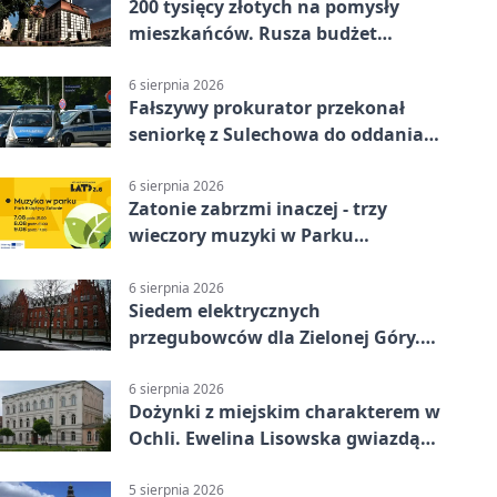
200 tysięcy złotych na pomysły
mieszkańców. Rusza budżet
obywatelski
6 sierpnia 2026
Fałszywy prokurator przekonał
seniorkę z Sulechowa do oddania
22 tys. zł
6 sierpnia 2026
Zatonie zabrzmi inaczej - trzy
wieczory muzyki w Parku
Książęcym
6 sierpnia 2026
Siedem elektrycznych
przegubowców dla Zielonej Góry.
To dopiero początek
6 sierpnia 2026
Dożynki z miejskim charakterem w
Ochli. Ewelina Lisowska gwiazdą
wydarzenia
5 sierpnia 2026