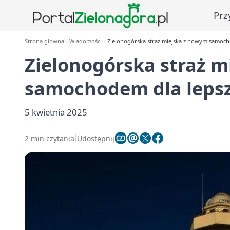
Prz
Strona główna
Wiadomości
Zielonogórska straż miejska z nowym samoch
Zielonogórska straż 
samochodem dla leps
5 kwietnia 2025
2 min czytania
Udostępnij