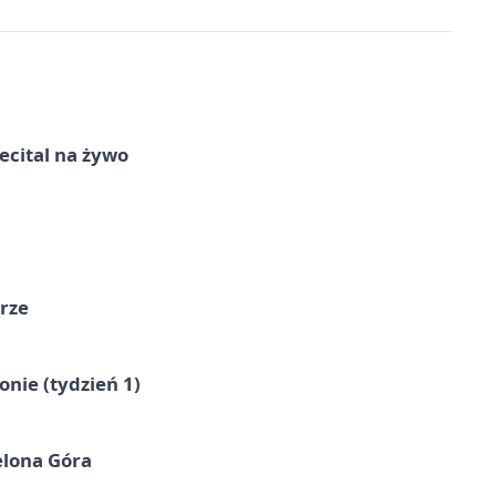
recital na żywo
órze
nie (tydzień 1)
elona Góra