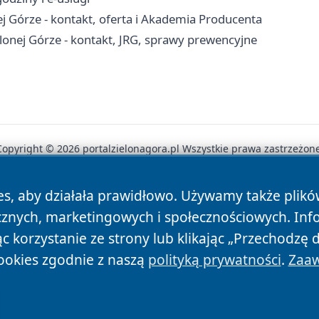
 Górze - kontakt, oferta i Akademia Producenta
onej Górze - kontakt, JRG, sprawy prewencyjne
Copyright © 2026 portalzielonagora.pl Wszystkie prawa zastrzeżone
es, aby działała prawidłowo. Używamy także plik
News
Autorzy
Polityka Prywatności
Polityka Cookie
cznych, marketingowych i społecznościowych. Inf
 korzystanie ze strony lub klikając „Przechodzę 
ookies zgodnie z naszą
polityką prywatności
.
Zaaw