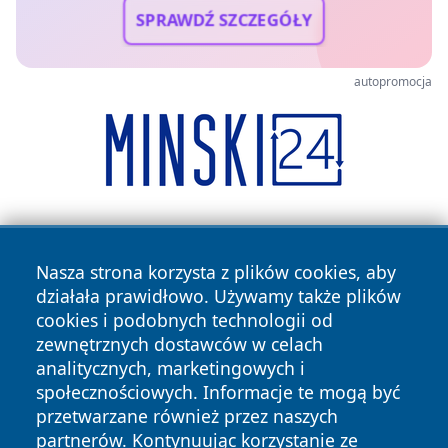
SPRAWDŹ SZCZEGÓŁY
autopromocja
Nasza strona korzysta z plików cookies, aby
działała prawidłowo. Używamy także plików
cookies i podobnych technologii od
zewnętrznych dostawców w celach
Copyright © 2026 portalzielonagora.pl Wszystkie prawa
analitycznych, marketingowych i
zastrzeżone.
społecznościowych. Informacje te mogą być
przetwarzane również przez naszych
partnerów. Kontynuując korzystanie ze
Polityka
Polityka