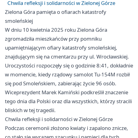
Chwila refleksji i solidarności w Zielonej Górze
Zielona Góra
pamięta o ofiarach katastrofy
smoleńskiej
W dniu 10 kwietnia 2025 roku
Zielona Góra
zgromadziła mieszkańców przy pomniku
upamiętniającym ofiary katastrofy smoleńskiej,
znajdującym się na cmentarzu przy ul. Wrocławskiej.
Uroczystości rozpoczęły się o godzinie 8:41, dokładnie
w momencie, kiedy rządowy samolot Tu-154M rozbił
się pod Smoleńskiem, zabierając życie 96 osób.
Wiceprezydent Marek Kamiński podkreślił znaczenie
tego dnia dla Polski oraz dla wszystkich, którzy stracili
bliskich w tej tragedii.
Chwila refleksji i solidarności w Zielonej Górze
Podczas ceremonii złożono kwiaty i zapalono znicze,
co stało się wyrazem szacunku i pamięci dla tych,