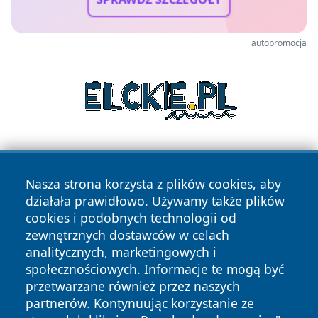
autopromocja
Nasza strona korzysta z plików cookies, aby
działała prawidłowo. Używamy także plików
cookies i podobnych technologii od
zewnętrznych dostawców w celach
Copyright © 2026 portalzielonagora.pl Wszystkie prawa
analitycznych, marketingowych i
zastrzeżone.
społecznościowych. Informacje te mogą być
przetwarzane również przez naszych
partnerów. Kontynuując korzystanie ze
Polityka
Polityka
News
Autorzy