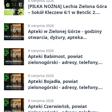
8 sierpnia 2026
[PIŁKA NOŻNA] Lechia Zielona Góra
– Sokół Kleczew 6:1 w Betclic 2.
lidze. Po przerwie gospodarze
urządzili sobie festiwal strzelecki
8 sierpnia 2026
Apteki w Zielonej Górze - godziny
otwarcia, dyżury, apteka
całodobowa
8 sierpnia 2026
Apteki Babimost, powiat
zielonogórski - adresy, telefony,
godziny otwarcia
8 sierpnia 2026
Apteki Bojadła, powiat
zielonogórski - adresy, telefony,
godziny otwarcia
8 sierpnia 2026
Apteki Czerwieńsk, powiat