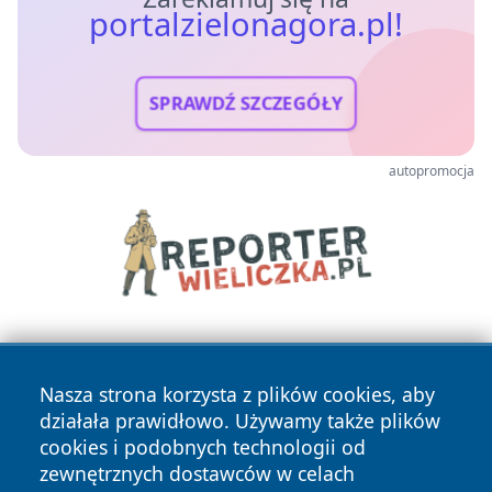
portalzielonagora.pl!
SPRAWDŹ SZCZEGÓŁY
autopromocja
Nasza strona korzysta z plików cookies, aby
działała prawidłowo. Używamy także plików
cookies i podobnych technologii od
zewnętrznych dostawców w celach
Copyright © 2026 portalzielonagora.pl Wszystkie prawa