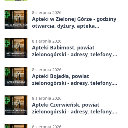
lidze. Po przerwie gospodarze
urządzili sobie festiwal strzelecki
8 sierpnia 2026
Apteki w Zielonej Górze - godziny
otwarcia, dyżury, apteka
całodobowa
8 sierpnia 2026
Apteki Babimost, powiat
zielonogórski - adresy, telefony,
godziny otwarcia
8 sierpnia 2026
Apteki Bojadła, powiat
zielonogórski - adresy, telefony,
godziny otwarcia
8 sierpnia 2026
Apteki Czerwieńsk, powiat
zielonogórski - adresy, telefony,
godziny otwarcia
8 sierpnia 2026