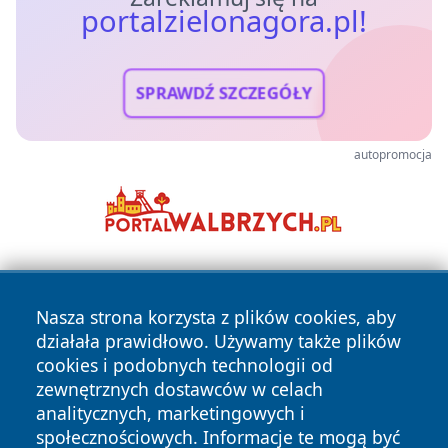
portalzielonagora.pl!
SPRAWDŹ SZCZEGÓŁY
autopromocja
Nasza strona korzysta z plików cookies, aby
działała prawidłowo. Używamy także plików
cookies i podobnych technologii od
zewnętrznych dostawców w celach
Copyright © 2026 portalzielonagora.pl Wszystkie prawa
analitycznych, marketingowych i
zastrzeżone.
społecznościowych. Informacje te mogą być