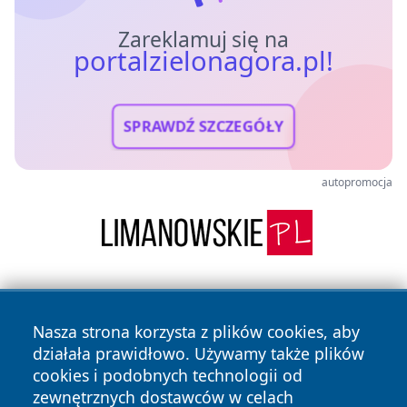
Zareklamuj się na
portalzielonagora.pl!
SPRAWDŹ SZCZEGÓŁY
autopromocja
Nasza strona korzysta z plików cookies, aby
działała prawidłowo. Używamy także plików
cookies i podobnych technologii od
zewnętrznych dostawców w celach
Copyright © 2026 portalzielonagora.pl Wszystkie prawa