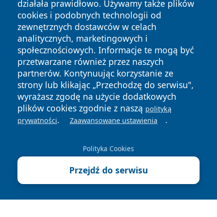
działała prawidłowo. Używamy także plików
cookies i podobnych technologii od
zewnętrznych dostawców w celach
analitycznych, marketingowych i
społecznościowych. Informacje te mogą być
przetwarzane również przez naszych
Copyright © 2026 portalzielonagora.pl Wszystkie prawa
partnerów. Kontynuując korzystanie ze
zastrzeżone.
strony lub klikając „Przechodzę do serwisu",
wyrażasz zgodę na użycie dodatkowych
plików cookies zgodnie z naszą
polityką
Polityka
Polityka
.
.
News
Autorzy
prywatności
Zaawansowane ustawienia
Prywatności
Cookies
Polityka Cookies
Przejdź do serwisu