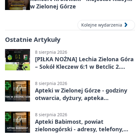
w Zielonej Górze
Kolejne wydarzenia
Ostatnie Artykuły
8 sierpnia 2026
[PIŁKA NOŻNA] Lechia Zielona Góra
– Sokół Kleczew 6:1 w Betclic 2.
lidze. Po przerwie gospodarze
urządzili sobie festiwal strzelecki
8 sierpnia 2026
Apteki w Zielonej Górze - godziny
otwarcia, dyżury, apteka
całodobowa
8 sierpnia 2026
Apteki Babimost, powiat
zielonogórski - adresy, telefony,
godziny otwarcia