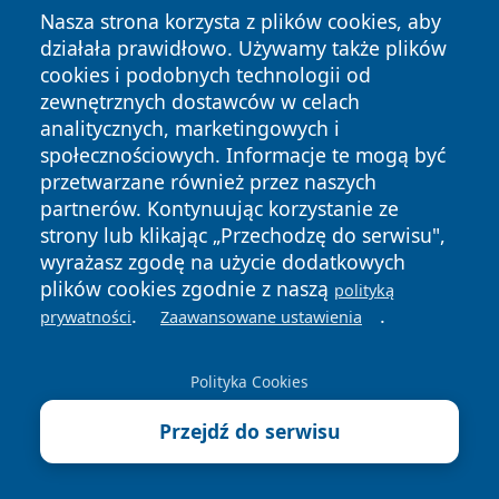
Nasza strona korzysta z plików cookies, aby
działała prawidłowo. Używamy także plików
cookies i podobnych technologii od
zewnętrznych dostawców w celach
Copyright © 2026 portalzielonagora.pl Wszystkie prawa
analitycznych, marketingowych i
zastrzeżone.
społecznościowych. Informacje te mogą być
przetwarzane również przez naszych
partnerów. Kontynuując korzystanie ze
Polityka
Polityka
News
Autorzy
strony lub klikając „Przechodzę do serwisu",
Prywatności
Cookies
wyrażasz zgodę na użycie dodatkowych
plików cookies zgodnie z naszą
polityką
.
.
prywatności
Zaawansowane ustawienia
Polityka Cookies
Przejdź do serwisu