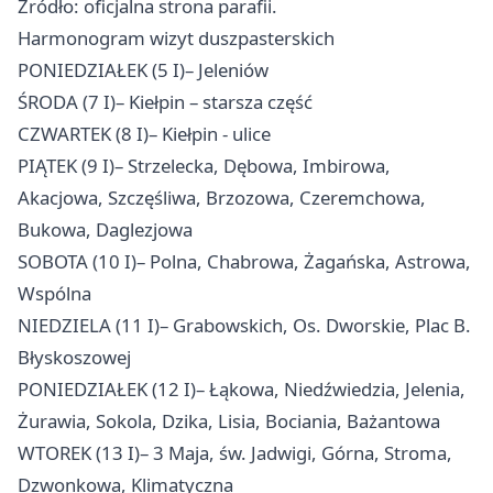
Źródło: oficjalna strona parafii.
Harmonogram wizyt duszpasterskich
PONIEDZIAŁEK (5 I)– Jeleniów
ŚRODA (7 I)– Kiełpin – starsza część
CZWARTEK (8 I)– Kiełpin - ulice
PIĄTEK (9 I)– Strzelecka, Dębowa, Imbirowa,
Akacjowa, Szczęśliwa, Brzozowa, Czeremchowa,
Bukowa, Daglezjowa
SOBOTA (10 I)– Polna, Chabrowa, Żagańska, Astrowa,
Wspólna
NIEDZIELA (11 I)– Grabowskich, Os. Dworskie, Plac B.
Błyskoszowej
PONIEDZIAŁEK (12 I)– Łąkowa, Niedźwiedzia, Jelenia,
Żurawia, Sokola, Dzika, Lisia, Bociania, Bażantowa
WTOREK (13 I)– 3 Maja, św. Jadwigi, Górna, Stroma,
Dzwonkowa, Klimatyczna