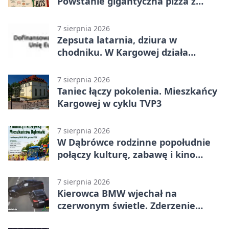
Powstanie gigantyczna pizza z
papieru
7 sierpnia 2026
Zepsuta latarnia, dziura w
chodniku. W Kargowej działa
mZgłoszenia
7 sierpnia 2026
Taniec łączy pokolenia. Mieszkańcy
Kargowej w cyklu TVP3
7 sierpnia 2026
W Dąbrówce rodzinne popołudnie
połączy kulturę, zabawę i kino
plenerowe
7 sierpnia 2026
Kierowca BMW wjechał na
czerwonym świetle. Zderzenie
nagrały kamery